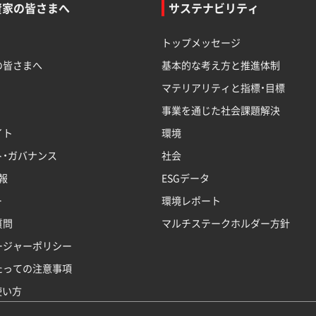
資家の皆さまへ
サステナビリティ
トップメッセージ
の皆さまへ
基本的な考え方と推進体制
マテリアリティと指標・目標
事業を通じた社会課題解決
イト
環境
ト・ガバナンス
社会
報
ESGデータ
ー
環境レポート
質問
マルチステークホルダー方針
ージャーポリシー
たっての注意事項
使い方