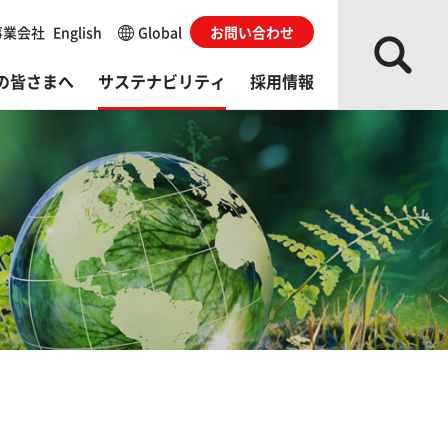
事業会社
English
Global
お問い合わせ
の皆さまへ
サステナビリティ
採用情報
な事業会社
レスシステム
ループソリューション
主・株式情報
会
がい者採用
ローバルネットワーク
ね成形機
発・製造／販売・サービス拠点
カレンダー
Gデータ
用に関するお問い合わせ
部からの評価
的から探す
ダ・グローバルイノベーションセンター（AGIC）
くあるご質問
境レポート
イブラリー
料から探す
ダ・テクニカルエデュケーションセンター（ATEC）
ィスクロージャーポリシー
ルチステークホルダー方針​
actory
利用にあたっての注意事項
発・製造／販売・サービス拠点
サイトの使い方