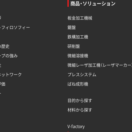
商品・ソリューション
拶
板金加工機械
トフィロソフィー
鋸盤
鉄構加工機
の歴史
研削盤
ープの強み
微細溶接機
社
微細レーザ加工機（レーザマーカー
ネットワーク
プレスシステム
評価
ばね成形機
ー
目的から探す
材料から探す
V-factory