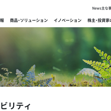
News
主な
報
商品・ソリューション
イノベーション
株主・投資家
代表者ご挨拶
板金加工機械
研究・開発
経営方針
トップメッセージ
新卒採用
主
プ
グ
株
社
障
コーポレートフィロソフィー
鋸盤
製造
個人投資家の皆さまへ
基本的な考え方と推進体制
キャリア採用
グ
ば
開
IR
ES
採
会社概要
鉄構加工機
販売・サービス
IRニュース
マテリアリティと指標・目標
外
目
アマ
よ
環
変革と挑戦の歴史
研削盤
DX（デジタルトランスフォーメーション）
IR資料
事業を通じた社会課題解決
ラ
材
アマ
デ
マ
アマダグループの強み
微細溶接機
加工技術
財務ハイライト
環境
V-f
ご
ビリティ
微細レーザ加工機（レーザマーカー）
コーポレート・ガバナンス
開
IR