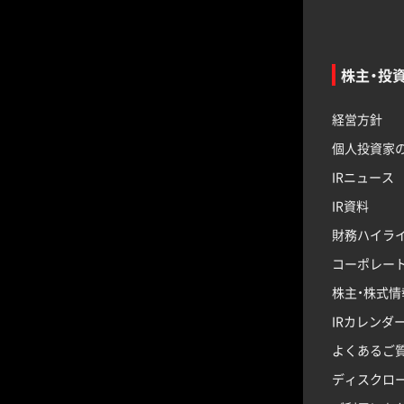
株主・投
経営方針
個人投資家
IRニュース
IR資料
財務ハイラ
コーポレー
株主・株式情
IRカレンダ
よくあるご
ディスクロ