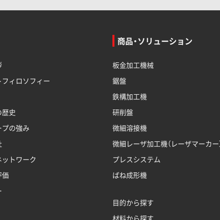
商品・ソリューション
拶
板金加工機械
トフィロソフィー
鋸盤
鉄構加工機
の歴史
研削盤
ープの強み
微細溶接機
社
微細レーザ加工機（レーザマーカー
ネットワーク
プレスシステム
評価
ばね成形機
ー
目的から探す
材料から探す