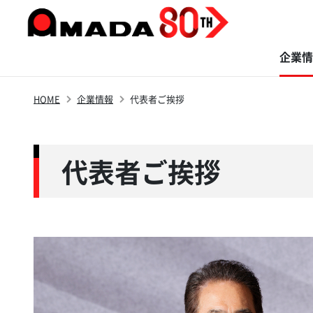
企業情
HOME
企業情報
代表者ご挨拶
商品・ソリューション
サステナビリティ
イノベーション
株主・投資家の
企業情報
採用情報
皆さまへ
代表者ご挨拶