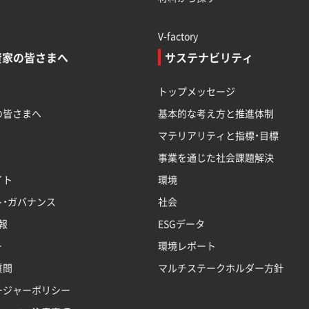
V-factory
資家の皆さまへ
サステナビリティ
トップメッセージ
の皆さまへ
基本的な考え方と推進体制
マテリアリティと指標・目標
事業を通じた社会課題解決
イト
環境
ト・ガバナンス
社会
報
ESGデータ
ー
環境レポート
質問
マルチステークホルダー方針
ージャーポリシー