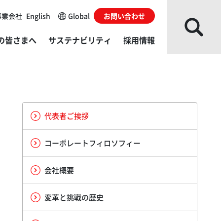
事業会社
English
Global
お問い合わせ
の皆さまへ
サステナビリティ
採用情報
な事業会社
レスシステム
ループソリューション
主・株式情報
会
がい者採用
ローバルネットワーク
ね成形機
発・製造／販売・サービス拠点
カレンダー
Gデータ
用に関するお問い合わせ
代表者ご挨拶
部からの評価
的から探す
ダ・グローバルイノベーションセンター（AGIC）
くあるご質問
境レポート
コーポレートフィロソフィー
イブラリー
料から探す
ダ・テクニカルエデュケーションセンター（ATEC）
ィスクロージャーポリシー
ルチステークホルダー方針​
会社概要
actory
利用にあたっての注意事項
変革と挑戦の歴史
発・製造／販売・サービス拠点
サイトの使い方