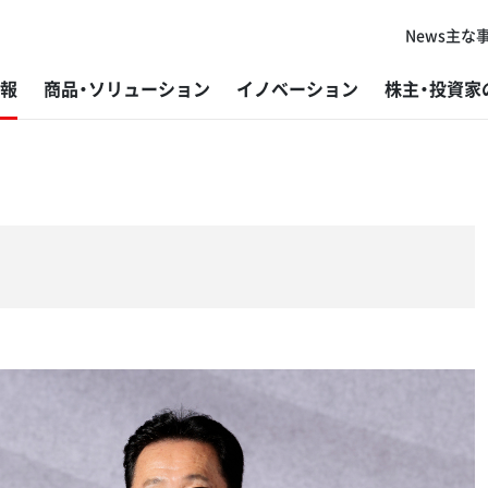
News
主な
報
商品・ソリューション
イノベーション
株主・投資家
代表者ご挨拶
板金加工機械
研究・開発
経営方針
トップメッセージ
新卒採用
主
プ
グ
株
社
障
コーポレートフィロソフィー
鋸盤
製造
個人投資家の皆さまへ
基本的な考え方と推進体制
キャリア採用
グ
ば
開
IR
ES
採
会社概要
鉄構加工機
販売・サービス
IRニュース
マテリアリティと指標・目標
外
目
アマ
よ
環
変革と挑戦の歴史
研削盤
DX（デジタルトランスフォーメーション）
IR資料
事業を通じた社会課題解決
ラ
材
アマ
デ
マ
アマダグループの強み
微細溶接機
加工技術
財務ハイライト
環境
V-f
ご
微細レーザ加工機（レーザマーカー）
コーポレート・ガバナンス
開
IR