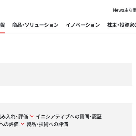
News
主な
報
商品・ソリューション
イノベーション
株主・投資家
代表者ご挨拶
板金加工機械
研究・開発
経営方針
トップメッセージ
新卒採用
主
プ
グ
株
社
障
コーポレートフィロソフィー
鋸盤
製造
個人投資家の皆さまへ
基本的な考え方と推進体制
キャリア採用
グ
ば
開
IR
ES
採
会社概要
鉄構加工機
販売・サービス
IRニュース
マテリアリティと指標・目標
外
目
アマ
よ
環
変革と挑戦の歴史
研削盤
DX（デジタルトランスフォーメーション）
IR資料
事業を通じた社会課題解決
ラ
材
アマ
デ
マ
アマダグループの強み
微細溶接機
加工技術
財務ハイライト
環境
V-f
ご
組み入れ・評価
イニシアティブへの賛同・認証
動への評価
製品・技術への評価
微細レーザ加工機（レーザマーカー）
コーポレート・ガバナンス
開
IR