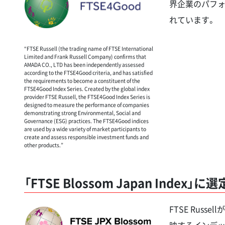
界企業のパフォ
れています。
“FTSE Russell (the trading name of FTSE International
Limited and Frank Russell Company) confirms that
AMADA CO., LTD has been independently assessed
according to the FTSE4Good criteria, and has satisfied
the requirements to become a constituent of the
FTSE4Good Index Series. Created by the global index
provider FTSE Russell, the FTSE4Good Index Series is
designed to measure the performance of companies
demonstrating strong Environmental, Social and
Governance (ESG) practices. The FTSE4Good indices
are used by a wide variety of market participants to
create and assess responsible investment funds and
other products.”
「FTSE Blossom Japan Index」に選
FTSE Rus
映するインデッ