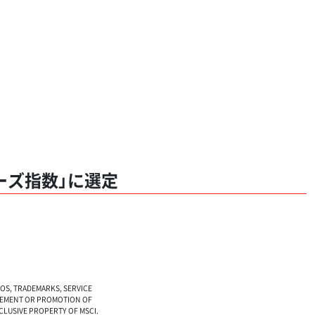
ダーズ指数」に選定
GOS, TRADEMARKS, SERVICE
SEMENT OR PROMOTION OF
EXCLUSIVE PROPERTY OF MSCI.