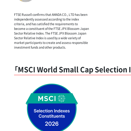
FTSE Russell confirms that AMADA CO., LTD has been
independently assessed according to the index
criteria, and has satisfied the requirements to
become a constituent of the FTSE JPX Blossom Japan
Sector Relative Index. The FTSE JPX Blossom Japan
Sector Relative Index is used by a wide variety of
market participants to create and assess responsible
investment funds and other products.
「MSCI World Small Cap Selectio