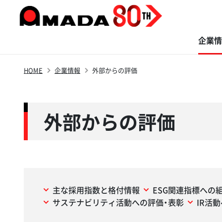
企業情
HOME
企業情報
外部からの評価
商品・ソリューション
サステナビリティ
イノベーション
株主・投資家の
企業情報
採用情報
皆さまへ
外部からの評価
主な採用指数と格付情報
ESG関連指標への
サステナビリティ活動への評価・表彰
IR活