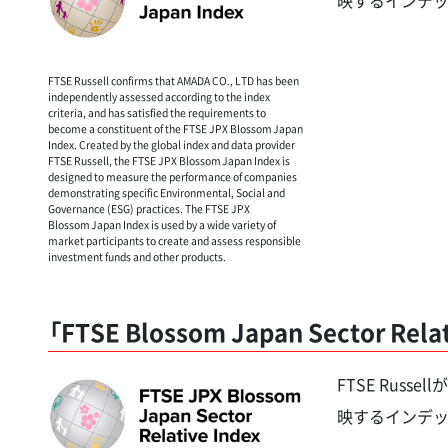
FTSE Russell confirms that AMADA CO., LTD has been
independently assessed according to the index
criteria, and has satisfied the requirements to
become a constituent of the FTSE JPX Blossom Japan
Index. Created by the global index and data provider
FTSE Russell, the FTSE JPX Blossom Japan Index is
designed to measure the performance of companies
demonstrating specific Environmental, Social and
Governance (ESG) practices. The FTSE JPX
Blossom Japan Index is used by a wide variety of
market participants to create and assess responsible
investment funds and other products.
「FTSE Blossom Japan Sector Rel
FTSE Rus
映するインデッ