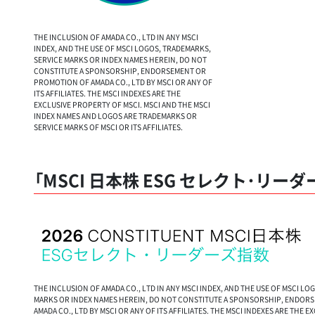
THE INCLUSION OF AMADA CO., LTD IN ANY MSCI
INDEX, AND THE USE OF MSCI LOGOS, TRADEMARKS,
SERVICE MARKS OR INDEX NAMES HEREIN, DO NOT
CONSTITUTE A SPONSORSHIP, ENDORSEMENT OR
PROMOTION OF AMADA CO., LTD BY MSCI OR ANY OF
ITS AFFILIATES. THE MSCI INDEXES ARE THE
EXCLUSIVE PROPERTY OF MSCI. MSCI AND THE MSCI
INDEX NAMES AND LOGOS ARE TRADEMARKS OR
SERVICE MARKS OF MSCI OR ITS AFFILIATES.
「MSCI 日本株 ESG セレクト･リー
THE INCLUSION OF AMADA CO., LTD IN ANY MSCI INDEX, AND THE USE OF MSCI LO
MARKS OR INDEX NAMES HEREIN, DO NOT CONSTITUTE A SPONSORSHIP, ENDOR
AMADA CO., LTD BY MSCI OR ANY OF ITS AFFILIATES. THE MSCI INDEXES ARE THE 