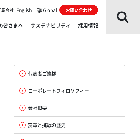
事業会社
English
Global
お問い合わせ
の皆さまへ
サステナビリティ
採用情報
な事業会社
レスシステム
ループソリューション
主・株式情報
会
がい者採用
ローバルネットワーク
ね成形機
発・製造／販売・サービス拠点
カレンダー
Gデータ
用に関するお問い合わせ
代表者ご挨拶
部からの評価
的から探す
ダ・グローバルイノベーションセンター（AGIC）
くあるご質問
境レポート
コーポレートフィロソフィー
イブラリー
料から探す
ダ・テクニカルエデュケーションセンター（ATEC）
ィスクロージャーポリシー
ルチステークホルダー方針​
会社概要
actory
利用にあたっての注意事項
変革と挑戦の歴史
発・製造／販売・サービス拠点
サイトの使い方