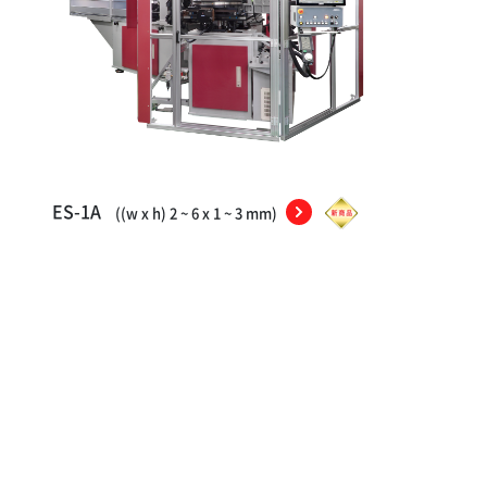
ES-1A
((w x h) 2 ~ 6 x 1 ~ 3 mm)