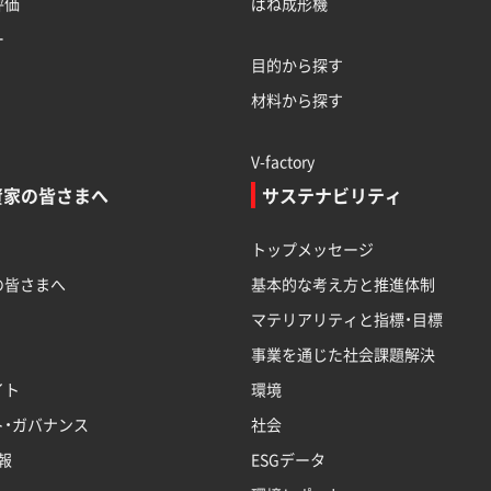
評価
ばね成形機
ー
目的から探す
材料から探す
V-factory
資家の皆さまへ
サステナビリティ
トップメッセージ
の皆さまへ
基本的な考え方と推進体制
マテリアリティと指標・目標
事業を通じた社会課題解決
イト
環境
ト・ガバナンス
社会
報
ESGデータ