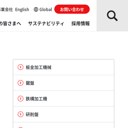
事業会社
English
Global
お問い合わせ
の皆さまへ
サステナビリティ
採用情報
な事業会社
レスシステム
ループソリューション
主・株式情報
会
がい者採用
ローバルネットワーク
ね成形機
発・製造／販売・サービス拠点
カレンダー
Gデータ
用に関するお問い合わせ
板金加工機械
部からの評価
的から探す
ダ・グローバルイノベーションセンター（AGIC）
くあるご質問
境レポート
鋸盤
イブラリー
料から探す
ダ・テクニカルエデュケーションセンター（ATEC）
ィスクロージャーポリシー
ルチステークホルダー方針​
鉄構加工機
actory
利用にあたっての注意事項
研削盤
発・製造／販売・サービス拠点
サイトの使い方