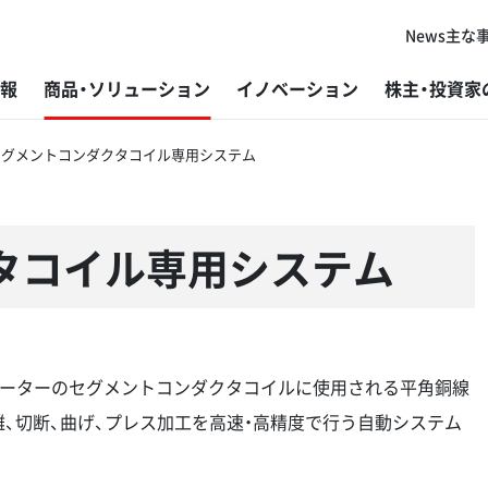
News
主な
報
商品・ソリューション
イノベーション
株主・投資家
セグメントコンダクタコイル専用システム
代表者ご挨拶
板金加工機械
研究・開発
経営方針
トップメッセージ
新卒採用
主
プ
グ
株
社
障
コーポレートフィロソフィー
鋸盤
製造
個人投資家の皆さまへ
基本的な考え方と推進体制
キャリア採用
グ
ば
開
IR
ES
採
タコイル専用システム
会社概要
鉄構加工機
販売・サービス
IRニュース
マテリアリティと指標・目標
外
目
アマ
よ
環
変革と挑戦の歴史
研削盤
DX（デジタルトランスフォーメーション）
IR資料
事業を通じた社会課題解決
ラ
材
アマ
デ
マ
けモーターのセグメントコンダクタコイルに使用される平角銅線
アマダグループの強み
微細溶接機
加工技術
財務ハイライト
環境
V-f
ご
離、切断、曲げ、プレス加工を高速・高精度で行う自動システム
微細レーザ加工機（レーザマーカー）
コーポレート・ガバナンス
開
IR