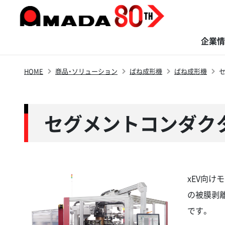
企業情
HOME
商品・ソリューション
ばね成形機
ばね成形機
商品・ソリューション
サステナビリティ
イノベーション
株主・投資家の
企業情報
採用情報
皆さまへ
セグメントコンダク
xEV向
の被膜剥
です。