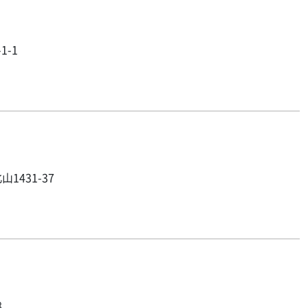
1-1
1431-37
8