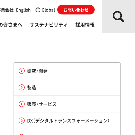
事業会社
English
Global
お問い合わせ
の皆さまへ
サステナビリティ
採用情報
な事業会社
レスシステム
ループソリューション
主・株式情報
会
がい者採用
ローバルネットワーク
ね成形機
発・製造／販売・サービス拠点
カレンダー
Gデータ
用に関するお問い合わせ
研究・開発
部からの評価
的から探す
ダ・グローバルイノベーションセンター（AGIC）
くあるご質問
境レポート
製造
イブラリー
料から探す
ダ・テクニカルエデュケーションセンター（ATEC）
ィスクロージャーポリシー
ルチステークホルダー方針​
販売・サービス
actory
利用にあたっての注意事項
DX（デジタルトランスフォーメーション）
発・製造／販売・サービス拠点
サイトの使い方