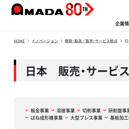
企業情
HOME
イノベーション
開発・製造／販売・サービス拠点
日
商品・ソリューション
サステナビリティ
イノベーション
株主・投資家の
企業情報
採用情報
皆さまへ
日本 販売・サービ
板金事業
溶接事業
切削事業
研削盤事
ばね成形機事業
大型プレス事業
基板加工