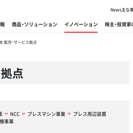
News
主な
報
商品・ソリューション
イノベーション
株主・投資家
本 販売・サービス拠点
代表者ご挨拶
板金加工機械
研究・開発
経営方針
トップメッセージ
新卒採用
主
プ
グ
株
社
障
コーポレートフィロソフィー
鋸盤
製造
個人投資家の皆さまへ
基本的な考え方と推進体制
キャリア採用
グ
ば
開
IR
ES
採
ス拠点
会社概要
鉄構加工機
販売・サービス
IRニュース
マテリアリティと指標・目標
外
目
アマ
よ
環
変革と挑戦の歴史
研削盤
DX（デジタルトランスフォーメーション）
IR資料
事業を通じた社会課題解決
ラ
材
アマ
デ
マ
アマダグループの強み
微細溶接機
加工技術
財務ハイライト
環境
V-f
ご
業
NCC
プレスマシン事業
プレス周辺装置
機事業
微細レーザ加工機（レーザマーカー）
コーポレート・ガバナンス
開
IR