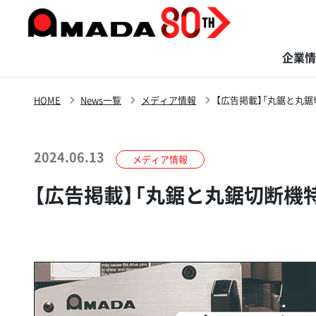
企業情
HOME
News一覧
メディア情報
【広告掲載】「丸鋸と丸鋸切
商品・ソリューション
サステナビリティ
イノベーション
株主・投資家の
企業情報
採用情報
皆さまへ
2024.06.13
メディア情報
【広告掲載】「丸鋸と丸鋸切断機特集