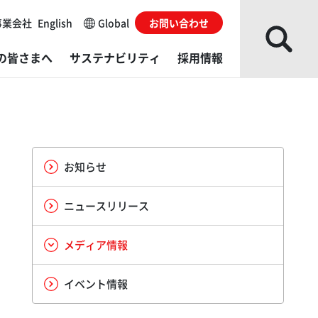
事業会社
English
Global
お問い合わせ
の皆さまへ
サステナビリティ
採用情報
な事業会社
レスシステム
ループソリューション
主・株式情報
会
がい者採用
ローバルネットワーク
ね成形機
発・製造／販売・サービス拠点
カレンダー
Gデータ
用に関するお問い合わせ
お知らせ
部からの評価
的から探す
ダ・グローバルイノベーションセンター（AGIC）
くあるご質問
境レポート
ニュースリリース
イブラリー
料から探す
ダ・テクニカルエデュケーションセンター（ATEC）
ィスクロージャーポリシー
ルチステークホルダー方針​
メディア情報
actory
利用にあたっての注意事項
イベント情報
発・製造／販売・サービス拠点
サイトの使い方