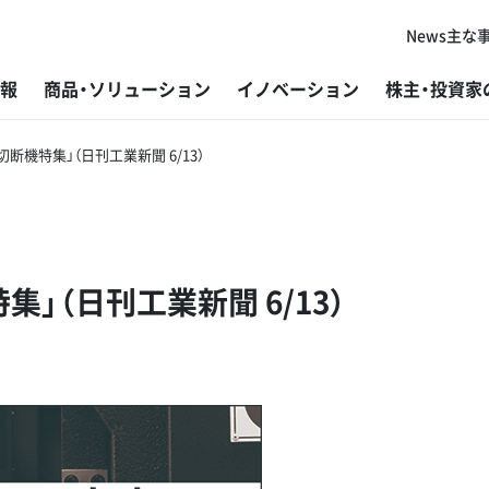
News
主な
報
商品・ソリューション
イノベーション
株主・投資家
断機特集」（日刊工業新聞 6/13）
代表者ご挨拶
板金加工機械
研究・開発
経営方針
トップメッセージ
新卒採用
主
プ
グ
株
社
障
コーポレートフィロソフィー
鋸盤
製造
個人投資家の皆さまへ
基本的な考え方と推進体制
キャリア採用
グ
ば
開
IR
ES
採
」（日刊工業新聞 6/13）
会社概要
鉄構加工機
販売・サービス
IRニュース
マテリアリティと指標・目標
外
目
アマ
よ
環
変革と挑戦の歴史
研削盤
DX（デジタルトランスフォーメーション）
IR資料
事業を通じた社会課題解決
ラ
材
アマ
デ
マ
アマダグループの強み
微細溶接機
加工技術
財務ハイライト
環境
V-f
ご
微細レーザ加工機（レーザマーカー）
コーポレート・ガバナンス
開
IR