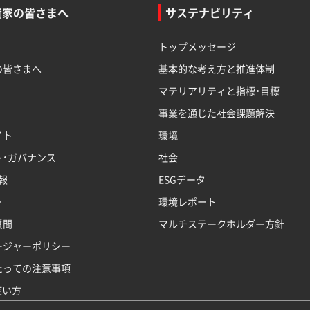
資家の皆さまへ
サステナビリティ
トップメッセージ
の皆さまへ
基本的な考え方と推進体制
マテリアリティと指標・目標
事業を通じた社会課題解決
イト
環境
ト・ガバナンス
社会
報
ESGデータ
ー
環境レポート
質問
マルチステークホルダー方針
ージャーポリシー
たっての注意事項
使い方