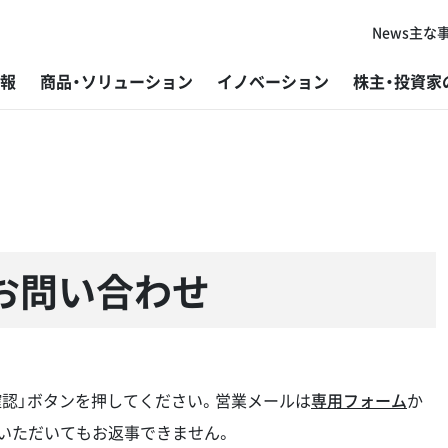
News
主な
報
商品・ソリューション
イノベーション
株主・投資家
代表者ご挨拶
板金加工機械
研究・開発
経営方針
トップメッセージ
新卒採用
主
プ
グ
株
社
障
コーポレートフィロソフィー
鋸盤
製造
個人投資家の皆さまへ
基本的な考え方と推進体制
キャリア採用
グ
ば
開
IR
ES
採
会社概要
鉄構加工機
販売・サービス
IRニュース
マテリアリティと指標・目標
外
目
アマ
よ
環
お問い合わせ
変革と挑戦の歴史
研削盤
DX（デジタルトランスフォーメーション）
IR資料
事業を通じた社会課題解決
ラ
材
アマ
デ
マ
アマダグループの強み
微細溶接機
加工技術
財務ハイライト
環境
V-f
ご
確認」ボタンを押してください。営業メールは
専用フォーム
か
微細レーザ加工機（レーザマーカー）
コーポレート・ガバナンス
開
IR
いただいてもお返事できません。