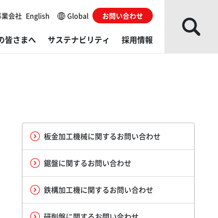
事業会社
English
Global
お問い合わせ
の皆さまへ
サステナビリティ
採用情報
な事業会社
レスシステム
ループソリューション
主・株式情報
会
がい者採用
ローバルネットワーク
ね成形機
発・製造／販売・サービス拠点
カレンダー
Gデータ
用に関するお問い合わせ
部からの評価
的から探す
ダ・グローバルイノベーションセンター（AGIC）
くあるご質問
境レポート
板金加工機械に関するお問い合わせ
イブラリー
料から探す
ダ・テクニカルエデュケーションセンター（ATEC）
ィスクロージャーポリシー
ルチステークホルダー方針​
鋸盤に関するお問い合わせ
actory
利用にあたっての注意事項
鉄構加工機に関するお問い合わせ
発・製造／販売・サービス拠点
サイトの使い方
研削盤に関するお問い合わせ