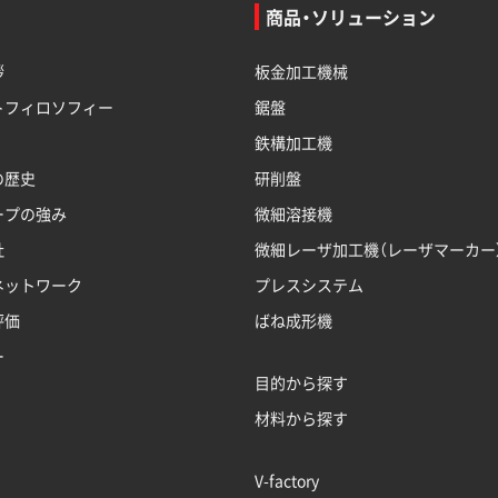
商品・ソリューション
拶
板金加工機械
トフィロソフィー
鋸盤
鉄構加工機
の歴史
研削盤
ープの強み
微細溶接機
社
微細レーザ加工機（レーザマーカー
ネットワーク
プレスシステム
評価
ばね成形機
ー
目的から探す
材料から探す
V-factory