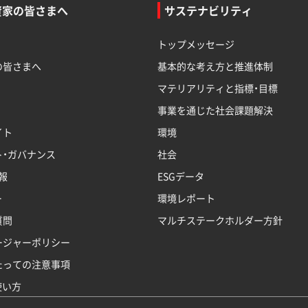
資家の皆さまへ
サステナビリティ
トップメッセージ
の皆さまへ
基本的な考え方と推進体制
マテリアリティと指標・目標
事業を通じた社会課題解決
イト
環境
ト・ガバナンス
社会
報
ESGデータ
ー
環境レポート
質問
マルチステークホルダー方針
ージャーポリシー
たっての注意事項
使い方