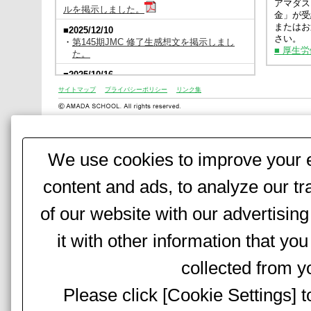
アマダス
ルを掲示しました。
金」が受
またはお
■2025/12/10
さい。
・
第145期JMC 修了生感想文を掲示しまし
■ 厚生
た。
■2025/10/16
2026年度板金総合4カ月コースは4月8日
サイトマップ
プライバシーポリシー
リンク集
（火）～8月7日（金）で開講します。
詳細な講座内容は、
こちら
をご覧ください。
■2025/10/7
2026年度板金総合4カ月コースは4月8日
We use cookies to improve your e
（火）～開講します。
詳細な講座内容は、現在調整中です。
もうしばらくお待ちください。
content and ads, to analyze our tr
■2025/5/21
of our website with our advertisi
第145期JMC講座（6月～7月）延期のお知ら
せ
第145期JMC（2025年6月14日開講予定）
it with other information that yo
は、都合により延期となりました。
次回開催は、
collected from yo
・前期：
2025年10月18日(土) ～10月29日(水)
Please click [Cookie Settings] 
・後期：
2025年11月10日(月) ～11月19日(水)