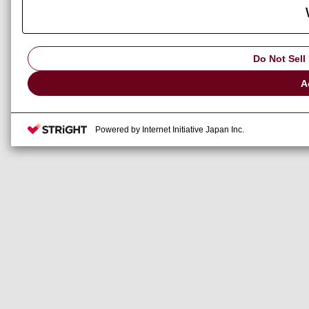
受講生募集中
■2025/4/18
（伊勢原校）C1‐AJ AMNC3iからAMNC4ie搭
載機への入替に伴い
Do Not Sell
7月22日のパンチ・レーザ実務(C1-AJ)を7月
29日に変更します。
A
7月29日のパンチ・レーザ実務(EML-AJP)を7
月22日に変更します。
■2025/3/28
関西校、機械操作系講座のスケジュールを変
Powered by Internet Initiative Japan Inc.
更します。
7月14～16日のプレスブレーキ実務 HRB講座
は7月7～9日へ変更になります。
9月24～26日のパンチ・レーザ実務 ACIES-
AJe講座は都合により中止致します。
■2025/3/26
・
2025年度集合セミナー、オンラインセミナ
ーの資料を掲載しました。
■2025/3/26
・
第144期JMC 修了生感想文を掲示しまし
た。
■2025/3/4
2025年5月からの申し込みは勝手ながら7日8