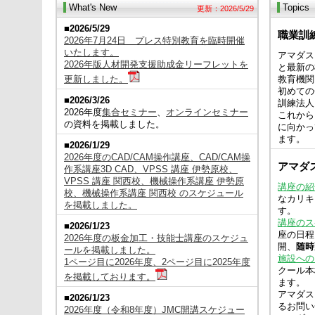
What's New
Topics
更新：2026/5/29
■2026/5/29
職業訓
2026年7月24日 プレス特別教育を臨時開催
いたします。
アマダス
2026年版人材開発支援助成金リーフレットを
と最新の
更新しました。
教育機関
初めての
■2026/3/26
訓練法人
2026年度
集合セミナー
、
オンラインセミナー
これから
の資料を掲載しました。
に向かっ
ます。
■2026/1/29
2026年度のCAD/CAM操作講座、CAD/CAM操
アマダ
作系講座3D CAD、VPSS 講座 伊勢原校、
VPSS 講座 関西校、機械操作系講座 伊勢原
講座の紹
校、機械操作系講座 関西校 のスケジュール
なカリキ
を掲載しました。
す。
講座のス
■2026/1/23
座の日程
2026年度の板金加工・技能士講座のスケジュ
開、
随時
ールを掲載しました。
施設への
1ページ目に2026年度、2ページ目に2025年度
クール本
を掲載しております。
ます。
アマダス
■2026/1/23
るお問
2026年度（令和8年度）JMC開講スケジュー