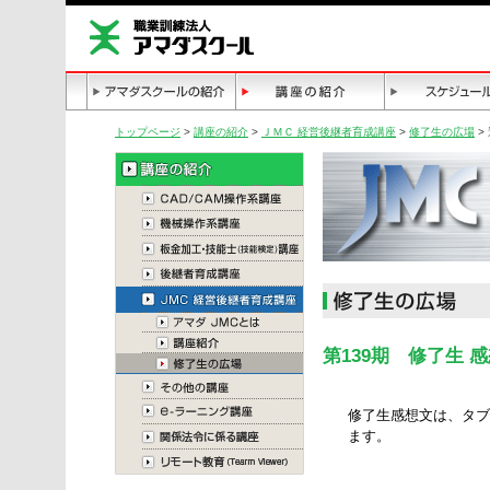
トップページ
>
講座の紹介
>
ＪＭＣ 経営後継者育成講座
>
修了生の広場
>
第139期 修了生 
修了生感想文は、タブ
ます。