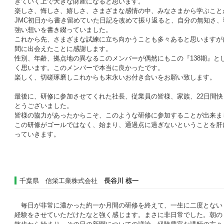
きていく上で大きな財産になると思います。
楽しさ、悔しさ、嬉しさ、さまざまな感情の中、みなさまから学ぶこと
JMC初日から書き留めていた日記を改めて振り返ると、自分の無知さ
強い想いを書き綴っていました。
これから先、さまざまな試練に立ち向かうことも多々あると思いますが
間に出会えたことに感謝します。
性別、年齢、拠点地の異なるこのメンバーが偶然にもこの『138期』と
く思います。このメンバーで本当に良かったです。
楽しく、切磋琢磨しこれからも末永いお付き合いをお願い致します。
最後に、研修に参加させてくれた社長、従業員の皆様、家族、22日間
とうございました。
皆様の協力があったからこそ、このような研修に参加することが出来ま
この研修がゴールではなく、始まり、通過点に過ぎないということを肝
っていきます。
千葉県 信栄工業株式会社
長谷川 椋一
毎日が非常に濃かった約一か月間の研修を終えて、一生に二度とない
経験をさせていただけたなと強く感じます。まさに非日常でした。朝の