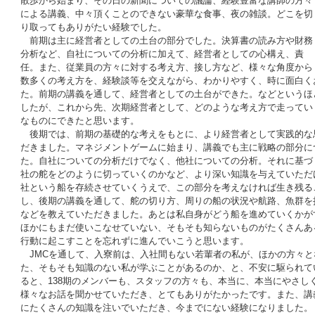
散歩から始まり、その日の新聞についての議論、経験豊富な講師の方々
による講義、中々頂くことのできない豪華な食事、夜の雑談。どこを切
り取ってもありがたい経験でした。
前期は主に経営者としての土台の部分でした。決算書の読み方や財務
分析など、自社についての分析に加えて、経営者としての心構え、責
任。また、従業員の方々に対する考え方、接し方など、様々な角度から
数多くの考え方を、経験談等を交えながら、わかりやすく、時に面白く
た。前期の講義を通して、経営者としての土台ができた。などというほ
したが、これから先、次期経営者として、どのような考え方で走ってい
なものにできたと思います。
後期では、前期の基礎的な考えをもとに、より経営者として実践的な
だきました。マネジメントゲームに始まり、講義でも主に戦略の部分に
た。自社についての分析だけでなく、他社についての分析。それに基づ
社の舵をどのように切っていくのかなど、より深い知識を与えていただ
社という船を存続させていくうえで、この部分を考えなければ生き残る
し、後期の講義を通して、舵の切り方、周りの船の状況や航路、魚群を
などを教えていただきました。あとは私自身がどう船を進めていくかが
ほかにもまだ使いこなせていない、そもそも知らないものがたくさんあ
行動に起こすことを忘れずに進んでいこうと思います。
JMCを通して、入寮前は、入社間もない若輩者の私が、ほかの方々と
た、そもそも知識のない私が学ぶことがあるのか、と、不安に駆られて
ると、138期のメンバーも、スタッフの方々も、本当に、本当にやさし
様々なお話を聞かせていただき、とてもありがたかったです。また、講
にたくさんの知識を注いでいただき、今までにない経験になりました。