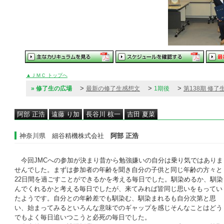
▲ＪＭＣ トップへ
>
>
>
» 修了生の広場
最新の修了生感想文
1期後
第138期 修了
阿部 正浩
遠藤 り加
長谷川 椋一
吉田 夏菜
神奈川県 細谷精機株式会社
阿部 正浩
今回JMCへの参加が決まり昔から勉強嫌いの自分は乗り気ではありま
せんでした。まずは参加者の年齢を聞き自分の子供と同じ年齢の方々と
22日間を過ごすことができるかを考える毎日でした。馴染めるか、馴染
んでくれるかと考える毎日でしたが、来てみれば皆同じ思いをもってい
たようです。自分との年齢差でも馴染む、馴染まれるも自分次第と思
い、始まってみるといろんな意味でのギャップを感じそんなことはどう
でもよく毎日追いつこうと必死の毎日でした。