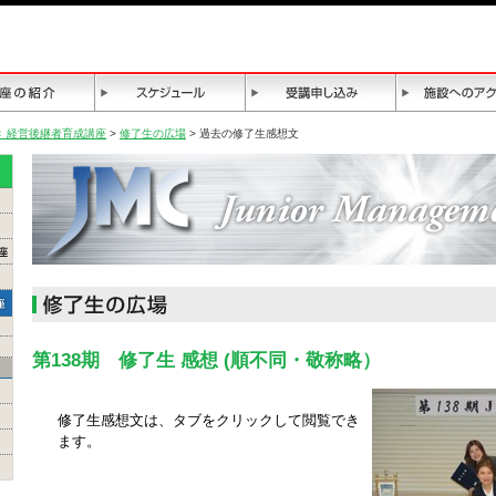
Ｃ 経営後継者育成講座
>
修了生の広場
> 過去の修了生感想文
第138期 修了生 感想 (順不同・敬称略）
修了生感想文は、タブをクリックして閲覧でき
ます。