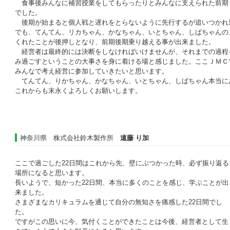
食事後みんなに補習授業をしてもらったりとみんなに支えられた前期
でした。
後期が始まると個人戦と遅れをとらないように先行するが追いつかれ
でも、てんてん、リカちゃん、かなちゃん、いとちゃん、しばちゃんの
くれたことが後押しとなり、前期後期乗り越える事が出来ました。
経営者は最終的には決断をしなければいけませんが、それまでの過程
み過ごすということの大事さを身に着ける場と感じました。ここＪＭＣ
みんなで考え経営に参加していきたいと思います。
てんてん、りかちゃん、かなちゃん、いとちゃん、しばちゃん本当に
これからも末永くよろしくお願いします。
神奈川県 株式会社鈴木製作所
遠藤 り加
ここで過ごした22日間はこれから先、壁にぶつかった時、必ず振り返る
場所になると思います。
長いようで、短かった22日間、本当に多くのことを感じ、学ぶことが出
来ました。
さまざまなカリキュラムを通じて自分の無知さを痛感した22日間でし
た。
ですがこの思いに今、気付くことができたことは今後、経営者として生