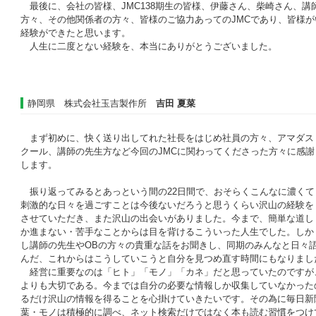
最後に、会社の皆様、JMC138期生の皆様、伊藤さん、柴崎さん、講
方々、その他関係者の方々、皆様のご協力あってのJMCであり、皆様
経験ができたと思います。
人生に二度とない経験を、本当にありがとうございました。
静岡県 株式会社玉吉製作所
吉田 夏菜
まず初めに、快く送り出してれた社長をはじめ社員の方々、アマダス
クール、講師の先生方など今回のJMCに関わってくださった方々に感謝
します。
振り返ってみるとあっという間の22日間で、おそらくこんなに濃くて
刺激的な日々を過ごすことは今後ないだろうと思うくらい沢山の経験を
させていただき、また沢山の出会いがありました。今まで、簡単な道し
か進まない・苦手なことからは目を背けるこういった人生でした。しか
し講師の先生やOBの方々の貴重な話をお聞きし、同期のみんなと日々
んだ、これからはこうしていこうと自分を見つめ直す時間にもなりまし
経営に重要なのは「ヒト」「モノ」「カネ」だと思っていたのですが
よりも大切である。今までは自分の必要な情報しか収集していなかった
るだけ沢山の情報を得ることを心掛けていきたいです。その為に毎日新
葉・モノは積極的に調べ、ネット検索だけではなく本も読む習慣をつけ