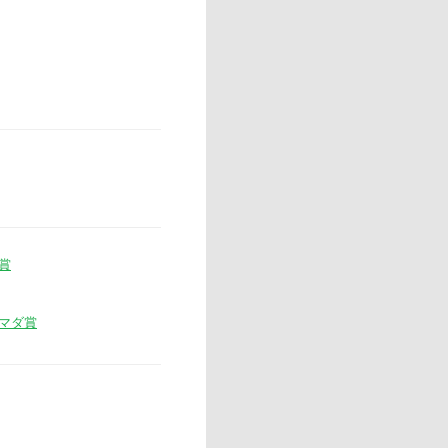
賞
マダ賞