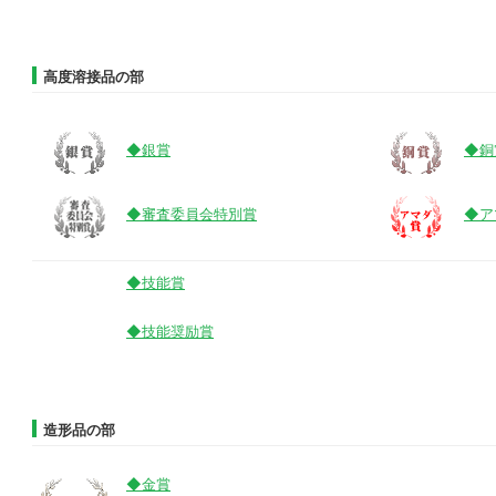
高度溶接品の部
◆銀賞
◆銅
◆審査委員会特別賞
◆ア
◆技能賞
◆技能奨励賞
造形品の部
◆金賞