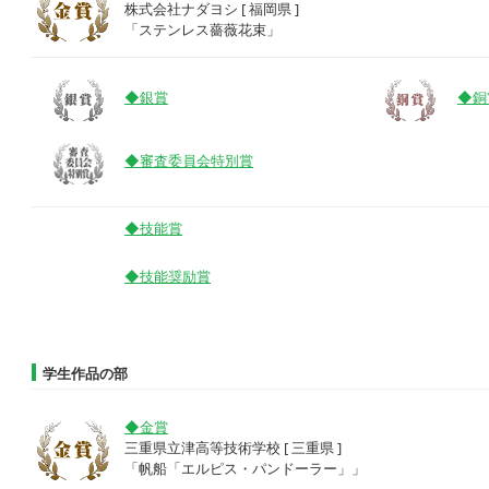
株式会社ナダヨシ [ 福岡県 ]
「ステンレス薔薇花束」
◆銀賞
◆銅
◆審査委員会特別賞
◆技能賞
◆技能奨励賞
学生作品の部
◆金賞
三重県立津高等技術学校 [ 三重県 ]
「帆船「エルピス・パンドーラー」」