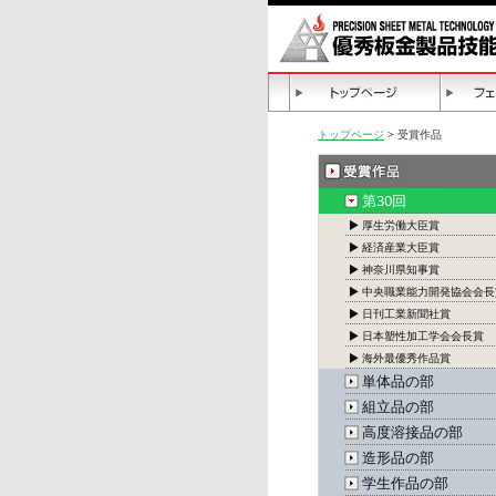
トップページ
> 受賞作品
第30回
▶ 厚生労働大臣賞
▶ 経済産業大臣賞
▶ 神奈川県知事賞
▶ 中央職業能力開発協会会長
▶ 日刊工業新聞社賞
▶ 日本塑性加工学会会長賞
▶ 海外最優秀作品賞
単体品の部
組立品の部
高度溶接品の部
造形品の部
学生作品の部