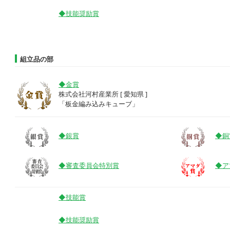
◆技能奨励賞
組立品の部
◆金賞
株式会社河村産業所 [ 愛知県 ]
「板金編み込みキューブ」
◆銀賞
◆銅
◆審査委員会特別賞
◆ア
◆技能賞
◆技能奨励賞