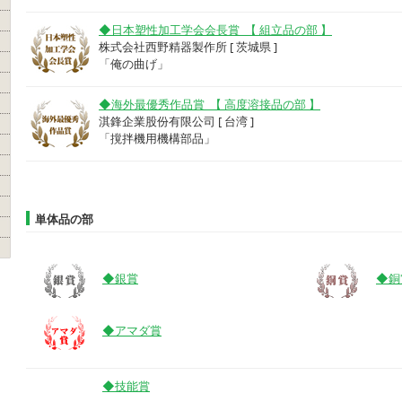
◆日本塑性加工学会会長賞 【 組立品の部 】
株式会社西野精器製作所 [ 茨城県 ]
「俺の曲げ」
◆海外最優秀作品賞 【 高度溶接品の部 】
淇鋒企業股份有限公司 [ 台湾 ]
「撹拌機用機構部品」
単体品の部
◆銀賞
◆銅
◆アマダ賞
◆技能賞