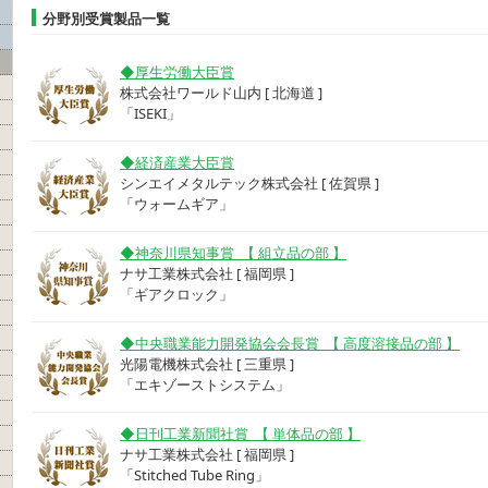
分野別受賞製品一覧
◆厚生労働大臣賞
株式会社ワールド山内 [ 北海道 ]
「ISEKI」
◆経済産業大臣賞
シンエイメタルテック株式会社 [ 佐賀県 ]
「ウォームギア」
◆神奈川県知事賞 【 組立品の部 】
ナサ工業株式会社 [ 福岡県 ]
「ギアクロック」
◆中央職業能力開発協会会長賞 【 高度溶接品の部 】
光陽電機株式会社 [ 三重県 ]
「エキゾーストシステム」
◆日刊工業新聞社賞 【 単体品の部 】
ナサ工業株式会社 [ 福岡県 ]
「Stitched Tube Ring」