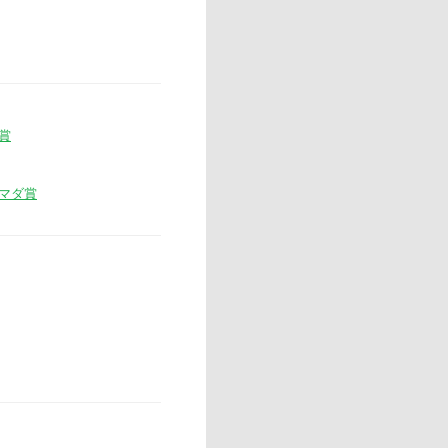
賞
マダ賞