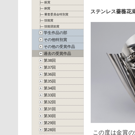
├─ 銀賞
├─ 銅賞
ステンレス薔薇花
├─ 審査委員会特別賞
├─ 技能賞
├─ 技能奨励賞
学生作品の部
その他特別賞
その他の受賞作品
過去の受賞作品
第38回
第37回
第36回
第35回
第34回
第33回
第32回
第31回
第30回
第29回
第28回
この度は金賞の