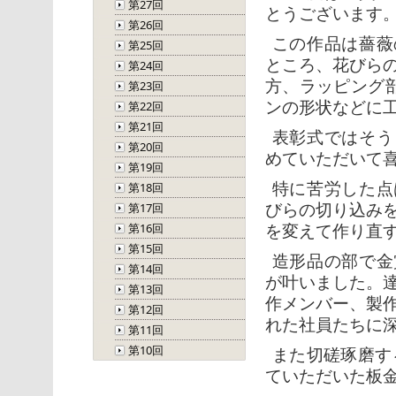
第27回
とうございます
第26回
この作品は薔薇
第25回
ところ、花びら
第24回
方、ラッピング
第23回
ンの形状などに
第22回
第21回
表彰式ではそう
第20回
めていただいて
第19回
特に苦労した点
第18回
びらの切り込み
第17回
を変えて作り直
第16回
第15回
造形品の部で金
第14回
が叶いました。
第13回
作メンバー、製
第12回
れた社員たちに
第11回
第10回
また切磋琢磨す
ていただいた板