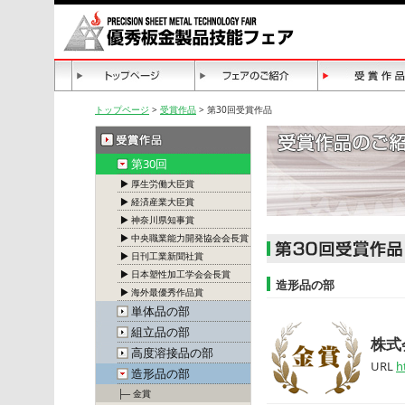
トップページ
>
受賞作品
> 第30回受賞作品
第30回
▶ 厚生労働大臣賞
▶ 経済産業大臣賞
▶ 神奈川県知事賞
▶ 中央職業能力開発協会会長賞
▶ 日刊工業新聞社賞
▶ 日本塑性加工学会会長賞
造形品の部
▶ 海外最優秀作品賞
単体品の部
組立品の部
株式
高度溶接品の部
URL
h
造形品の部
├─ 金賞