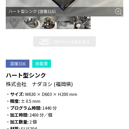
ハート型シンク (溶接316)
360°から作品を見る
溶接316
技能賞
ハート型シンク
株式会社 ナダヨシ
(福岡県)
・
サイズ:
W630 × D603 × H200 mm
・
精度:
± 0.5 mm
・
プログラム時間:
1440 分
・
加工時間:
2400 分／個
・
加工数量:
2 個
・
材質:
SUS304