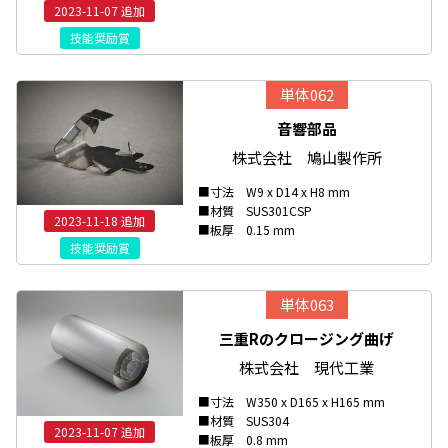
2023-11-07 追加
技能奨励賞
単体062
音響部品
株式会社 鳩山製作所
■寸法 W9 x D14 x H8 mm
■材質 SUS301CSP
2023-11-18 追加
■板厚 0.15 mm
技能奨励賞
単体063
三重Rのクロージング曲げ
株式会社 現代工業
■寸法 W350 x D165 x H165 mm
■材質 SUS304
2023-11-07 追加
■板厚 0.8 mm