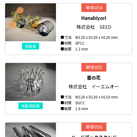
単体054
Hanabiyori
株式会社 SEED
■寸法 W120 x D120 x H120 mm
■材質 SPCC
技能賞
■板厚 1.2 mm
単体055
蕾の花
株式会社 イーエムオー
■寸法 W120 x D120 x H110 mm
■材質 SGCC
技能奨励賞
■板厚 1.0 mm
単体056