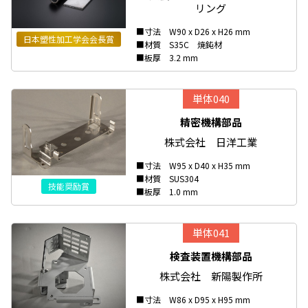
リング
■寸法 W90 x D26 x H26 mm
日本塑性加工学会会長賞
■材質 S35C 焼鈍材
■板厚 3.2 mm
単体040
精密機構部品
株式会社 日洋工業
■寸法 W95 x D40 x H35 mm
■材質 SUS304
技能奨励賞
■板厚 1.0 mm
単体041
検査装置機構部品
株式会社 新陽製作所
■寸法 W86 x D95 x H95 mm