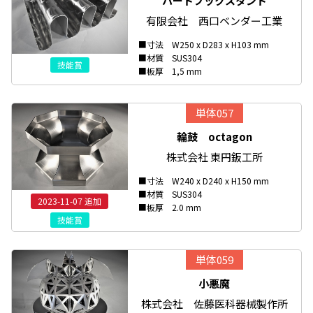
ハードブックスタンド
有限会社 西口ベンダー工業
■寸法 W250 x D283 x H103 mm
■材質 SUS304
技能賞
■板厚 1,5 mm
単体057
輪鼓 octagon
株式会社 東円鈑工所
■寸法 W240 x D240 x H150 mm
■材質 SUS304
2023-11-07 追加
■板厚 2.0 mm
技能賞
単体059
小悪魔
株式会社 佐藤医科器械製作所