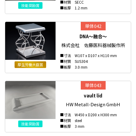
■材質 SECC
技能奨励賞
■板厚 1.2 mm
単体042
DNA～融合～
株式会社 佐藤医科器械製作所
■寸法 W107 x D107 x H110 mm
■材質 SUS304
厚生労働大臣賞
■板厚 3.0 mm
単体043
vault lid
HW Metall-Design GmbH
■寸法 W450 x D200 x H300 mm
■材質 steel
技能奨励賞
■板厚 3 mm