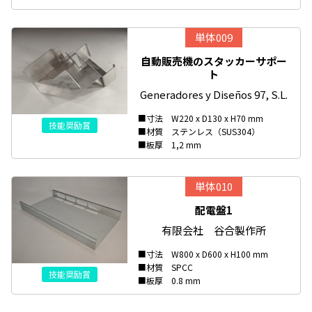
単体009
自動販売機のスタッカーサポー
ト
Generadores y Diseños 97, S.L.
■寸法 W220 x D130 x H70 mm
技能奨励賞
■材質 ステンレス（SUS304）
■板厚 1,2 mm
単体010
配電盤1
有限会社 谷合製作所
■寸法 W800 x D600 x H100 mm
■材質 SPCC
技能奨励賞
■板厚 0.8 mm