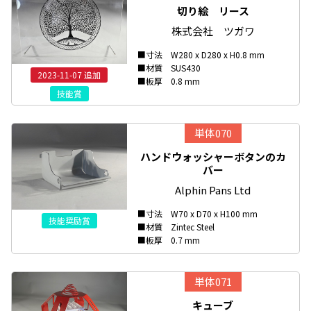
切り絵 リース
株式会社 ツガワ
■寸法 W280 x D280 x H0.8 mm
■材質 SUS430
2023-11-07 追加
■板厚 0.8 mm
技能賞
単体070
ハンドウォッシャーボタンのカ
バー
Alphin Pans Ltd
■寸法 W70 x D70 x H100 mm
技能奨励賞
■材質 Zintec Steel
■板厚 0.7 mm
単体071
キューブ