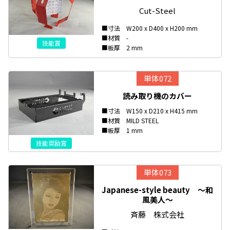
Cut-Steel
■寸法 W200 x D400 x H200 mm
■材質 -
技能賞
■板厚 2 mm
単体072
読み取り機のカバー
■寸法 W150 x D210 x H415 mm
■材質 MILD STEEL
■板厚 1 mm
技能奨励賞
単体073
Japanese-style beauty ～和
風美人～
斉藤 株式会社