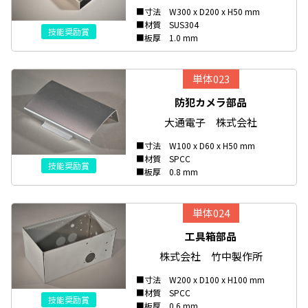
■寸法 W300 x D200 x H50 mm
■材質 SUS304
技能奨励賞
■板厚 1.0 mm
単体023
防犯カメラ部品
大通電子 株式会社
■寸法 W100 x D60 x H50 mm
■材質 SPCC
技能奨励賞
■板厚 0.8 mm
単体024
工具箱部品
株式会社 竹中製作所
■寸法 W200 x D100 x H100 mm
■材質 SPCC
技能奨励賞
■板厚 0.6 mm