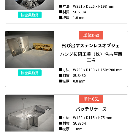
■寸法 W321 x D226 x H198 mm
■材質 SUS304
技能奨励賞
■板厚 1.0 mm
単体060
飛び出すステンレスオブジェ
ハシダ技研工業（株）名古屋西
工場
■寸法 W200 x D100 x H150~200 mm
技能奨励賞
■材質 SUS430
■板厚 0.8 mm
単体061
バッテリケース
■寸法 W180 x D115 x H75 mm
■材質 SUS304
■板厚 1 mm