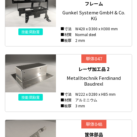
フレーム
Gunkel Systeme GmbH & Co.
KG
■寸法 W420 x D300 x H300 mm
技能奨励賞
■材質 Normal steel
■板厚 2 mm
単体047
レーザ加工品 2
Metalltechnik Ferdinand
Baudrexl
■寸法 W222 x D280 x H85 mm
技能奨励賞
■材質 アルミニウム
■板厚 3 mm
単体048
筐体部品