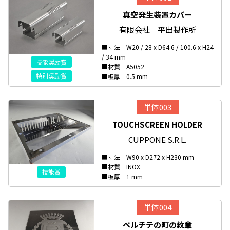
真空発生装置カバー
有限会社 平出製作所
■寸法 W20 / 28 x D64.6 / 100.6 x H24
/ 34 mm
技能奨励賞
■材質 A5052
特別奨励賞
■板厚 0.5 mm
単体003
TOUCHSCREEN HOLDER
CUPPONE S.R.L.
■寸法 W90 x D272 x H230 mm
■材質 INOX
技能賞
■板厚 1 mm
単体004
ベルチテの町の紋章