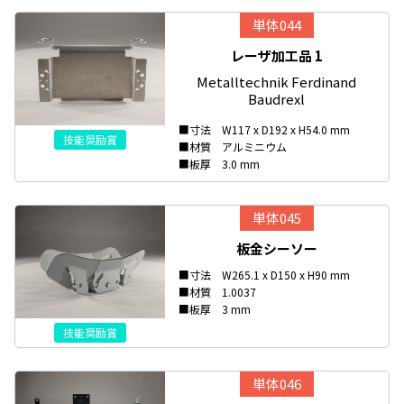
単体044
レーザ加工品 1
Metalltechnik Ferdinand
Baudrexl
■寸法 W117 x D192 x H54.0 mm
技能奨励賞
■材質 アルミニウム
■板厚 3.0 mm
単体045
板金シーソー
■寸法 W265.1 x D150 x H90 mm
■材質 1.0037
■板厚 3 mm
技能奨励賞
単体046