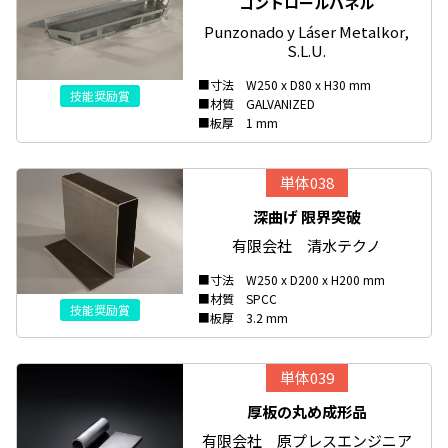
コントロールパネル
Punzonado y Láser Metalkor,
S.L.U.
■寸法 W250 x D80 x H30 mm
技能奨励賞
■材質 GALVANIZED
■板厚 1 mm
単体038
深曲げ 限界突破
有限会社 清水テクノ
■寸法 W250 x D200 x H200 mm
■材質 SPCC
技能奨励賞
■板厚 3.2 mm
単体039
厚板の丸め成形品
有限会社 原プレスエンジニア