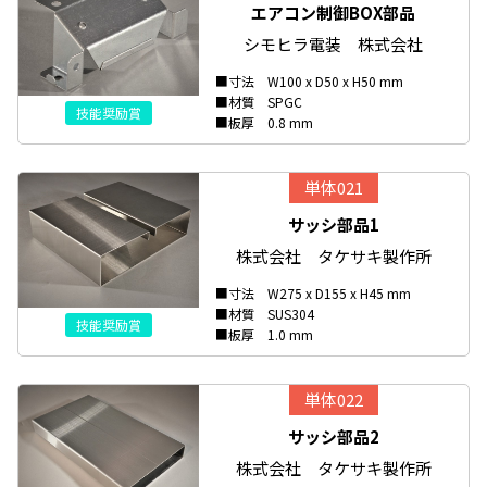
エアコン制御BOX部品
シモヒラ電装 株式会社
■寸法 W100 x D50 x H50 mm
■材質 SPGC
技能奨励賞
■板厚 0.8 mm
単体021
サッシ部品1
株式会社 タケサキ製作所
■寸法 W275 x D155 x H45 mm
■材質 SUS304
技能奨励賞
■板厚 1.0 mm
単体022
サッシ部品2
株式会社 タケサキ製作所