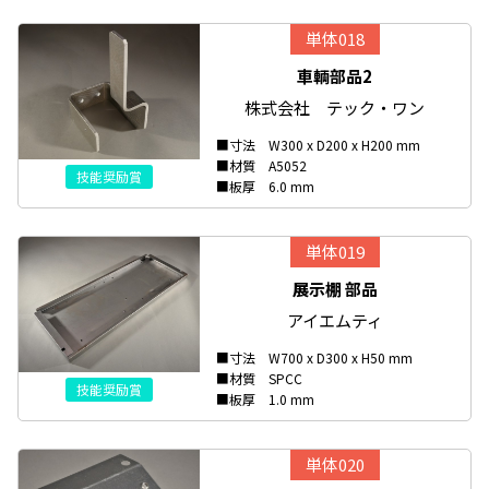
単体018
車輌部品2
株式会社 テック・ワン
■寸法 W300 x D200 x H200 mm
■材質 A5052
技能奨励賞
■板厚 6.0 mm
単体019
展示棚 部品
アイエムティ
■寸法 W700 x D300 x H50 mm
■材質 SPCC
技能奨励賞
■板厚 1.0 mm
単体020