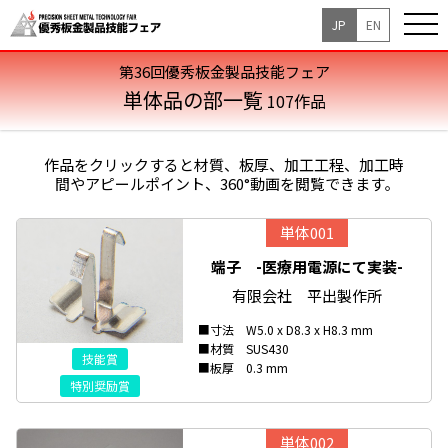
JP
EN
第36回優秀板金製品技能フェア
単体品の部一覧
107作品
作品をクリックすると材質、板厚、加工工程、加工時
間やアピールポイント、360°動画を閲覧できます｡
単体001
端子 -医療用電源にて実装-
有限会社 平出製作所
■寸法 W5.0 x D8.3 x H8.3 mm
■材質 SUS430
技能賞
■板厚 0.3 mm
特別奨励賞
単体002