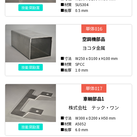
■材質 SUS304
技能奨励賞
■板厚 0.5 mm
単体016
空調機部品
ヨコタ金属
■寸法 W250 x D100 x H100 mm
■材質 SPCC
技能奨励賞
■板厚 1.0 mm
単体017
車輌部品1
株式会社 テック・ワン
■寸法 W300 x D200 x H50 mm
■材質 A5052
技能奨励賞
■板厚 6.0 mm