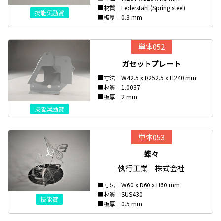
■材質 Federstahl (Spring steel)
技能奨励賞
■板厚 0.3 mm
単体052
ガセットプレート
■寸法 W42.5 x D252.5 x H240 mm
■材質 1.0037
■板厚 2 mm
技能奨励賞
単体053
蝶々
執行工業 株式会社
■寸法 W60 x D60 x H60 mm
■材質 SUS430
技能賞
■板厚 0.5 mm