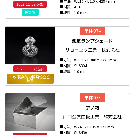
■寸法 W210 x D1.0 x H297 mm
2023-11-07 追加
■材質 A1100
技能賞
■板厚 1.0 mm
単体074
瓢箪ランプシェード
リョーユウ工業 株式会社
■寸法 W300 x D300 x H380 mm
■材質 SUS304
2023-11-07 追加
■板厚 1.0 mm
中央職業能力開発協会会
長賞
単体075
アノ箱
山口金属曲板工業 株式会社
■寸法 W248 x D135 x H72 mm
■材質 SUS430