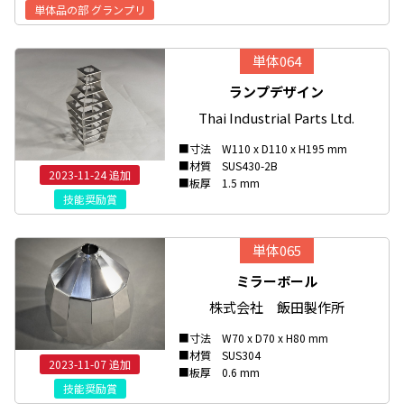
単体品の部 グランプリ
単体064
ランプデザイン
Thai Industrial Parts Ltd.
■寸法 W110 x D110 x H195 mm
■材質 SUS430-2B
2023-11-24 追加
■板厚 1.5 mm
技能奨励賞
単体065
ミラーボール
株式会社 飯田製作所
■寸法 W70 x D70 x H80 mm
■材質 SUS304
2023-11-07 追加
■板厚 0.6 mm
技能奨励賞