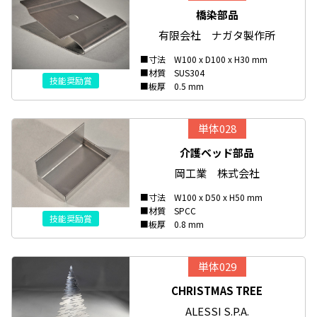
橋染部品
有限会社 ナガタ製作所
■寸法 W100 x D100 x H30 mm
■材質 SUS304
技能奨励賞
■板厚 0.5 mm
単体028
介護ベッド部品
岡工業 株式会社
■寸法 W100 x D50 x H50 mm
■材質 SPCC
技能奨励賞
■板厚 0.8 mm
単体029
CHRISTMAS TREE
ALESSI S.P.A.