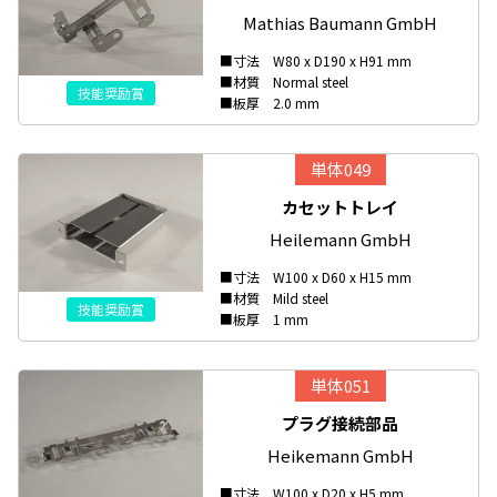
Mathias Baumann GmbH
■寸法 W80 x D190 x H91 mm
■材質 Normal steel
技能奨励賞
■板厚 2.0 mm
単体049
カセットトレイ
Heilemann GmbH
■寸法 W100 x D60 x H15 mm
■材質 Mild steel
技能奨励賞
■板厚 1 mm
単体051
プラグ接続部品
Heikemann GmbH
■寸法 W100 x D20 x H5 mm