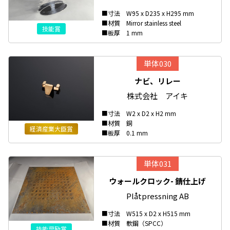
■寸法 W95 x D235 x H295 mm
■材質 Mirror stainless steel
技能賞
■板厚 1 mm
単体030
ナビ、リレー
株式会社 アイキ
■寸法 W2 x D2 x H2 mm
■材質 銅
経済産業大臣賞
■板厚 0.1 mm
単体031
ウォールクロック- 錆仕上げ
Plåtpressning AB
■寸法 W515 x D2 x H515 mm
■材質 軟鋼（SPCC）
技能奨励賞