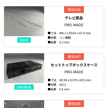
単体066
テレビ部品
PRO-MADE
■寸法 W8.2 x D550 x H7.0 mm
■材質 リン青銅
技能賞
■板厚 0.2 mm
単体067
セットトップボックスケース
PRO-MADE
■寸法 W190 x D270 x H52 mm
■材質 SECC
技能奨励賞
■板厚 0.6 mm
単体068