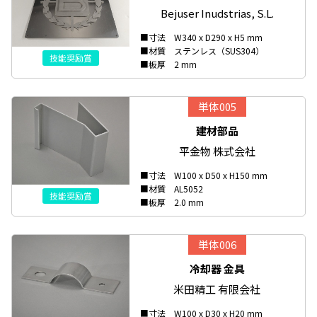
Bejuser Inudstrias, S.L.
■寸法 W340 x D290 x H5 mm
■材質 ステンレス（SUS304）
技能奨励賞
■板厚 2 mm
単体005
建材部品
平金物 株式会社
■寸法 W100 x D50 x H150 mm
■材質 AL5052
技能奨励賞
■板厚 2.0 mm
単体006
冷却器 金具
米田精工 有限会社
■寸法 W100 x D30 x H20 mm