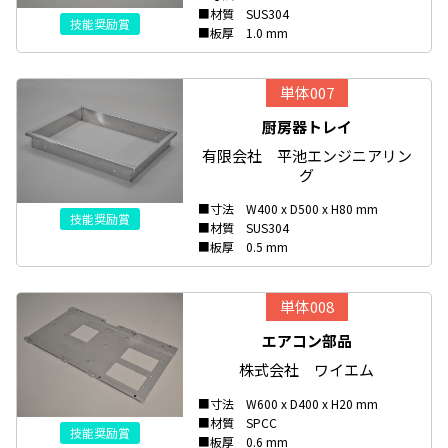
■材質 SUS304
技能奨励賞
■板厚 1.0 mm
単体007
厨房器トレイ
有限会社 平池エンジニアリン
グ
■寸法 W400 x D500 x H80 mm
技能奨励賞
■材質 SUS304
■板厚 0.5 mm
単体008
エアコン部品
株式会社 ワイエム
■寸法 W600 x D400 x H20 mm
■材質 SPCC
技能奨励賞
■板厚 0.6 mm