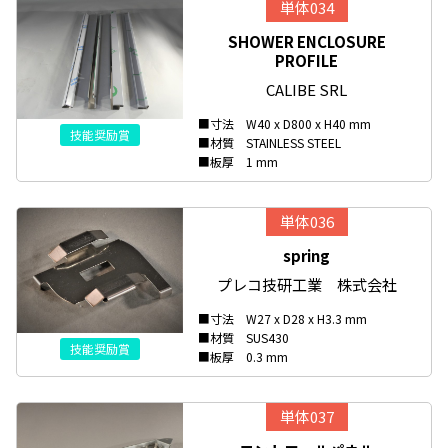
単体034
SHOWER ENCLOSURE
PROFILE
CALIBE SRL
■寸法 W40 x D800 x H40 mm
技能奨励賞
■材質 STAINLESS STEEL
■板厚 1 mm
単体036
spring
プレコ技研工業 株式会社
■寸法 W27 x D28 x H3.3 mm
■材質 SUS430
技能奨励賞
■板厚 0.3 mm
単体037