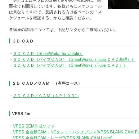
期間は２日～５日の短期で伊勢原本校以外に、関
西校でも開講しています。各校ともにスケジュール
は異なりますので、受講される方は各ページの「ス
ケジュールを確認する」からご確認ください。
各講座の詳細については、下記リンクからご確認ください。
３Ｄ ＣＡＤ
・
３Ｄ ＣＡＤ（SheetWorks for Unfold）
・
３Ｄ ＣＡＤ（パイプＣＡＤ）｛SheetWorks（Tube ＣＡＤ基礎）｝
・
３Ｄ ＣＡＤ（パイプＣＡＤ）｛SheetWorks（Tube ＣＡＤ）｝
２Ｄ ＣＡＤ／ＣＡＭ （有料コース）
・
２Ｄ ＣＡＤ／ＣＡＭ（ＡＰ１００）
VPSS 4ie
・
VPSS SEM作成ソフト
・
VPSS 全自動CAM・NCタレットパンチプレス(VPSS BLANK CAM Pun
・
VPSS 全自動CAM・レーザ(VPSS BLANK CAM Laser)