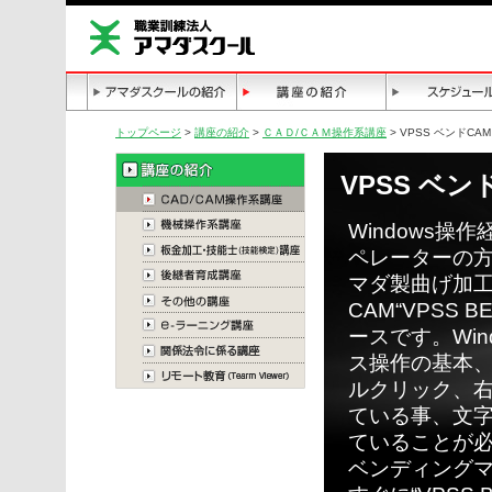
トップページ
>
講座の紹介
>
ＣＡＤ/ＣＡＭ操作系講座
> VPSS ベンドCAM 
VPSS ベンド
Windows操
ペレーターの
マダ製曲げ加
CAM“VPSS 
ースです。Win
ス操作の基本
ルクリック、
ている事、文
ていることが
ベンディング