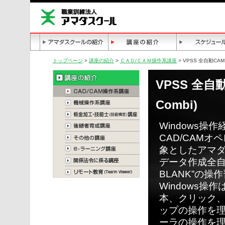
トップページ
>
講座の紹介
>
ＣＡＤ/ＣＡＭ操作系講座
> VPSS 全自動CAM・
VPSS 全自動
Combi)
Windows操
CAD/CAM
象としたアマ
データ作成全自動
BLANK”の
Windows操
本、クリック
ップの操作を
ーラの操作を