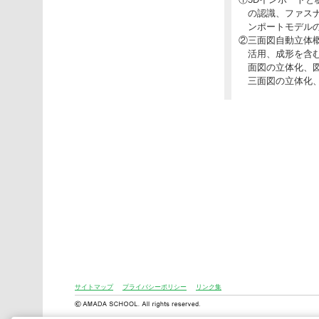
の認識、ファス
ンポートモデル
②三面図自動立体
活用、成形を含
面図の立体化、
三面図の立体化
サイトマップ
プライバシーポリシー
リンク集