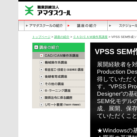
トップページ
>
講座の紹介
>
ＣＡＤ/ＣＡＭ操作系講座
> VPSS SEM作成
VPSS SE
展開経験者を対
Production 
得していただ
す。“VPSS Prod
Designer”
SEM化モデル
成、展開、保
ていただくこ
★Window