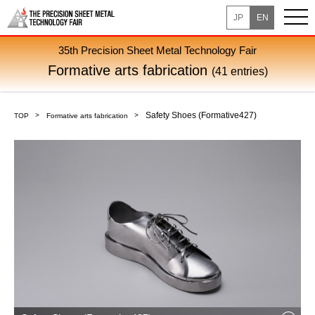
JP
EN
35th Precision Sheet Metal Technology Fair
Formative arts fabrication
(41 entries)
Safety Shoes (Formative427)
TOP
Formative arts fabrication