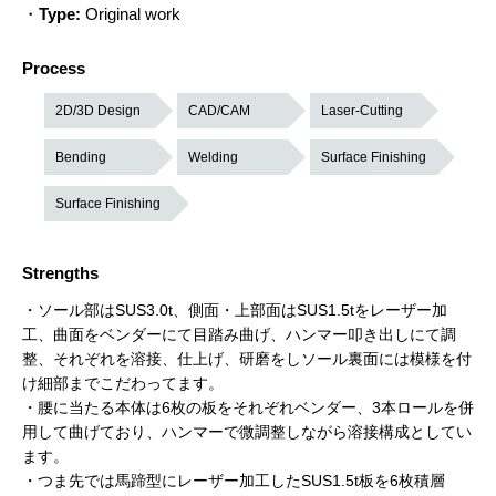
・
Type:
Original work
Process
2D/3D Design
CAD/CAM
Laser-Cutting
Bending
Welding
Surface Finishing
Surface Finishing
Strengths
・ソール部はSUS3.0t、側面・上部面はSUS1.5tをレーザー加
工、曲面をベンダーにて目踏み曲げ、ハンマー叩き出しにて調
整、それぞれを溶接、仕上げ、研磨をしソール裏面には模様を付
け細部までこだわってます。
・腰に当たる本体は6枚の板をそれぞれベンダー、3本ロールを併
用して曲げており、ハンマーで微調整しながら溶接構成としてい
ます。
・つま先では馬蹄型にレーザー加工したSUS1.5t板を6枚積層