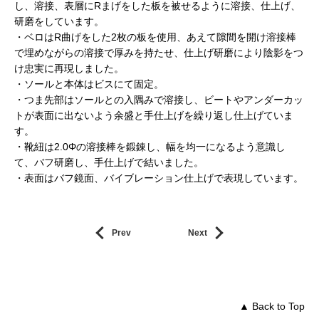
し、溶接、表層にRまげをした板を被せるように溶接、仕上げ、
研磨をしています。
・ベロはR曲げをした2枚の板を使用、あえて隙間を開け溶接棒
で埋めながらの溶接で厚みを持たせ、仕上げ研磨により陰影をつ
け忠実に再現しました。
・ソールと本体はビスにて固定。
・つま先部はソールとの入隅みで溶接し、ビートやアンダーカッ
トが表面に出ないよう余盛と手仕上げを繰り返し仕上げていま
す。
・靴紐は2.0Φの溶接棒を鍛錬し、幅を均一になるよう意識し
て、バフ研磨し、手仕上げで結いました。
・表面はバフ鏡面、バイブレーション仕上げで表現しています。
Prev
Next
▲ Back to Top