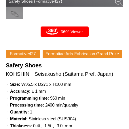
Safety Shoes (Formative427)
360° Viewer
Formative427
Formative Arts Fabrication Grand Prize
Safety Shoes
KOHSHIN Seisakusho
(Saitama Pref. Japan)
・
Size:
W95.5 x D271 x H100 mm
・
Accuracy:
± 1 mm
・
Programming time:
960 min
・
Processing time:
2400 min/quantity
・
Quantity:
1
・
Material:
Stainless steel (SUS304)
・
Thickness:
0.4t、1.5t 、3.0t mm