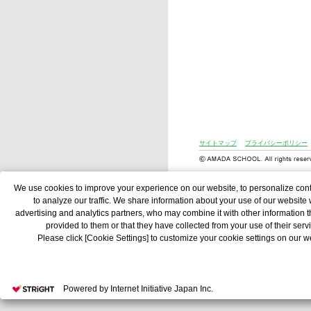
サイトマップ
プライバシーポリシー
We use cookies to improve your experience on our website, to personalize con
to analyze our traffic. We share information about your use of our website 
advertising and analytics partners, who may combine it with other information 
provided to them or that they have collected from your use of their serv
Please click [Cookie Settings] to customize your cookie settings on our w
Powered by Internet Initiative Japan Inc.