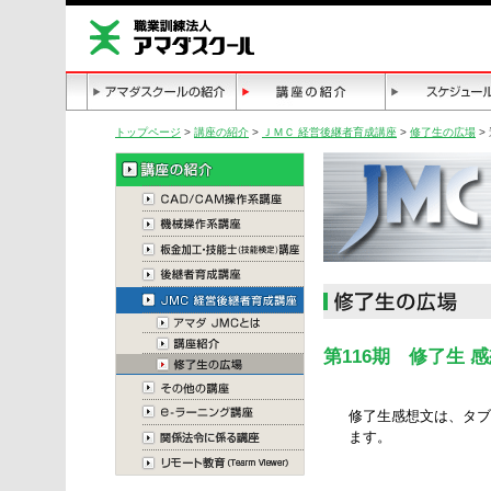
トップページ
>
講座の紹介
>
ＪＭＣ 経営後継者育成講座
>
修了生の広場
>
第116期 修了生 
修了生感想文は、タブ
ます。