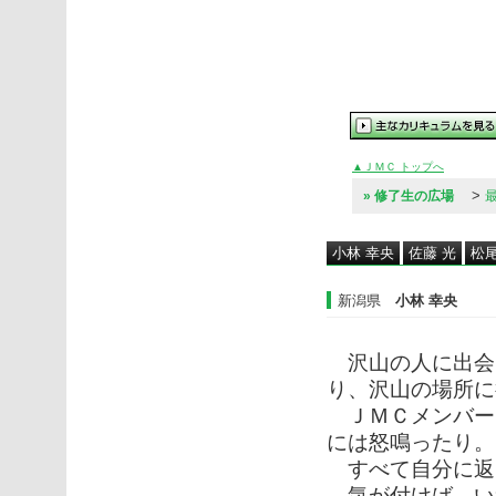
▲ＪＭＣ トップへ
>
» 修了生の広場
小林 幸央
佐藤 光
松尾
新潟県
小林 幸央
沢山の人に出会
り、沢山の場所に
ＪＭＣメンバー
には怒鳴ったり。
すべて自分に返
気が付けば、い