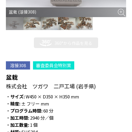
盆栽 (溶接308)
360°から作品を見る
溶接308
審査委員会特別賞
盆栽
株式会社 ツガワ 二戸工場
(岩手県)
・
サイズ:
W450 × D350 × H350 mm
・
精度:
± フリー mm
・
プログラム時間:
60 分
・
加工時間:
2940 分／個
・
加工数量:
1 個
・
材質:
SUS304