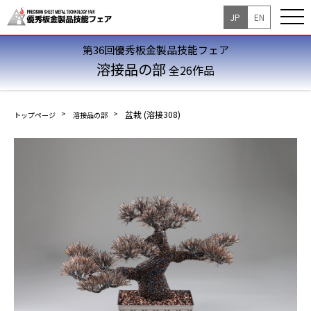
JP
EN
第36回優秀板金製品技能フェア
溶接品の部
全26作品
盆栽 (溶接308)
トップページ
溶接品の部