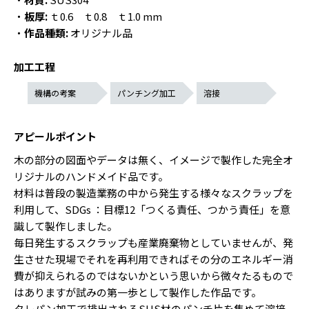
・
板厚:
ｔ0.6 ｔ0.8 ｔ1.0 mm
・
作品種類:
オリジナル品
加工工程
機構の考案
パンチング加工
溶接
アピールポイント
木の部分の図面やデータは無く、イメージで製作した完全オ
リジナルのハンドメイド品です。
材料は普段の製造業務の中から発生する様々なスクラップを
利用して、SDGs ：目標12「つくる責任、つかう責任」を意
識して製作しました。
毎日発生するスクラップも産業廃棄物としていませんが、発
生させた現場でそれを再利用できればその分のエネルギー消
費が抑えられるのではないかという思いから微々たるもので
はありますが試みの第一歩として製作した作品です。
タレパン加工で排出されるSUS材のパンチ片を集めて溶接