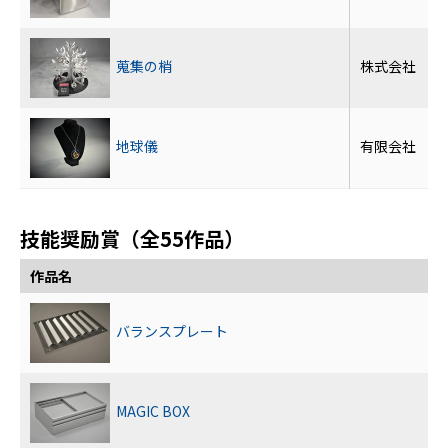
蒐集の梢
株式会社 竜
地球儀
有限会社 テ
技能奨励賞（全55作品）
作品名
バランスプレート
MAGIC BOX