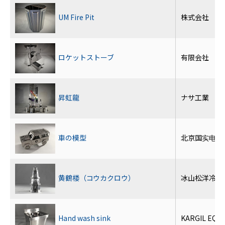
UM Fire Pit
株式会社 三
ロケットストーブ
有限会社 服
昇虹龍
ナサ工業 株
車の模型
北京国实电器
黄鶴楼（コウカクロウ）
冰山松洋冷链
Hand wash sink
KARGIL EQU