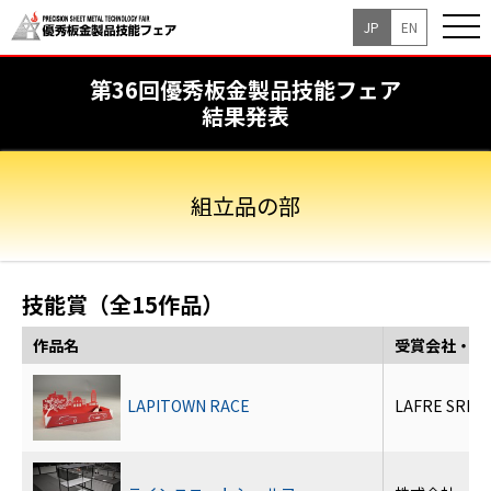
JP
EN
第36回優秀板金製品技能フェア
結果発表
組立品の部
技能賞（全15作品）
作品名
受賞会社・団
LAPITOWN RACE
LAFRE SRL