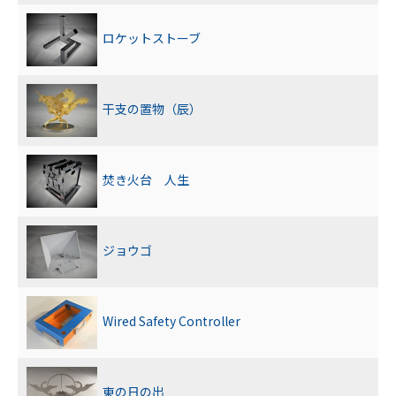
ロケットストーブ
干支の置物（辰）
焚き火台 人生
ジョウゴ
Wired Safety Controller
東の日の出