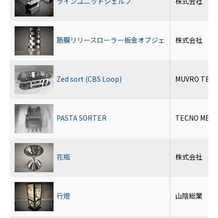
ラインユニットシェルフ
株式会社 仁
筋膜リリースローラー板金オブジェ
株式会社 高
Zed sort (CBS Loop)
MUVRO TECH
PASTA SORTER
TECNO MECCA
花瓶
株式会社 フ
行燈
山陰総業 有