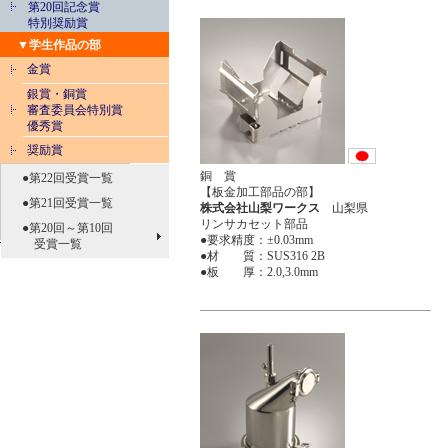
第20回記念賞
特別奨励賞
▼学生作品の部
金賞
銀賞・銅賞
審査委員会特別賞
優秀賞
奨励賞
銅 賞
●第22回受賞一覧
【板金加工部品の部】
●第21回受賞一覧
株式会社山梨ワークス
山梨県
リンサカセット部品
●第20回～第10回
●要求精度：±0.03mm
受賞一覧
●材 質：SUS316 2B
●板 厚：2.0,3.0mm