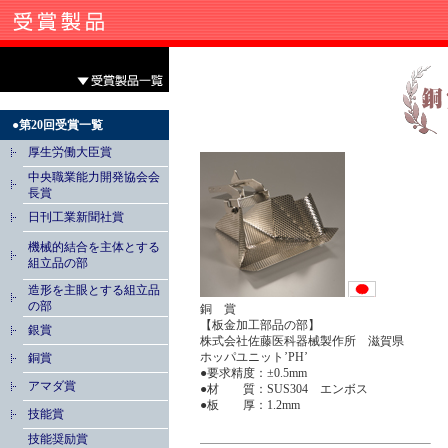
●第20回受賞一覧
厚生労働大臣賞
中央職業能力開発協会会
長賞
日刊工業新聞社賞
機械的結合を主体とする
組立品の部
造形を主眼とする組立品
の部
銅 賞
【板金加工部品の部】
銀賞
株式会社佐藤医科器械製作所 滋賀県
ホッパユニット’PH’
銅賞
●要求精度：±0.5mm
アマダ賞
●材 質：SUS304 エンボス
●板 厚：1.2mm
技能賞
技能奨励賞