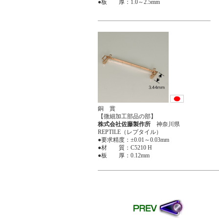
●板 厚：1.0～2.5mm
銅 賞
【微細加工部品の部】
株式会社佐藤製作所
神奈川県
REPTILE（レプタイル）
●要求精度：±0.01～0.03mm
●材 質：C5210 H
●板 厚：0.12mm