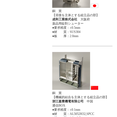
銅 賞
【溶接を主体とする組立品の部】
成和工業株式会社
大阪府
薬品用錠剤シューター
●要求精度：±0.5mm
●材 質：SUS304
●板 厚：2.0mm
銅 賞
【機械的結合を主体とする組立品の部】
浙江嘉豊機電有限公司
中国
通信BOX
●要求精度：±0.1mm
●材 質：AL5052H32,SPCC