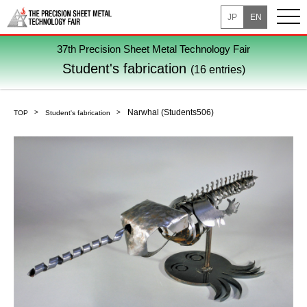
JP
EN
37th Precision Sheet Metal Technology Fair
Student's fabrication
(16 entries)
Narwhal (Students506)
TOP
Student's fabrication