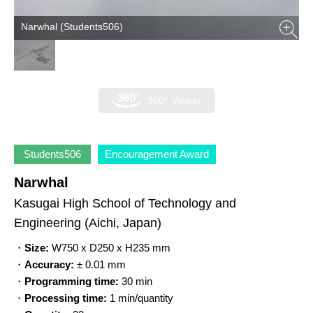
Narwhal (Students506)
360° Viewer
Students506
Encouragement Award
Narwhal
Kasugai High School of Technology and
Engineering
(Aichi, Japan)
・
Size:
W750 x D250 x H235 mm
・
Accuracy:
± 0.01 mm
・
Programming time:
30 min
・
Processing time:
1 min/quantity