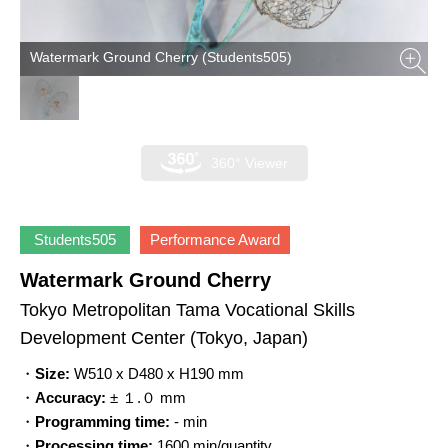
Watermark Ground Cherry (Students505)
360° Viewer
Students505
Performance Award
Watermark Ground Cherry
Tokyo Metropolitan Tama Vocational Skills
Development Center
(Tokyo, Japan)
・
Size:
W510 x D480 x H190 mm
・
Accuracy:
± １.０ mm
・
Programming time:
- min
・
Processing time:
1600 min/quantity