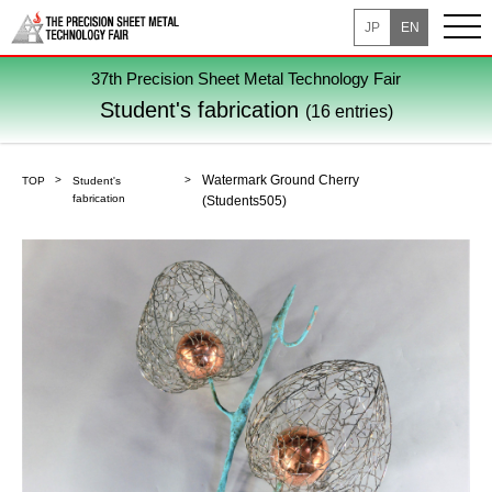
JP
EN
37th Precision Sheet Metal Technology Fair
Student's fabrication
(16 entries)
Watermark Ground Cherry
TOP
Student's
fabrication
(Students505)