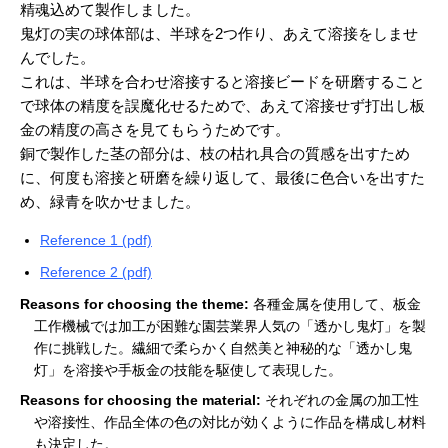
精魂込めて製作しました。
鬼灯の実の球体部は、半球を2つ作り、あえて溶接をしませ
んでした。
これは、半球を合わせ溶接すると溶接ビードを研磨すること
で球体の精度を誤魔化せるためで、あえて溶接せず打出し板
金の精度の高さを見てもらうためです。
銅で製作した茎の部分は、枝の枯れ具合の質感を出すため
に、何度も溶接と研磨を繰り返して、最後に色合いを出すた
め、緑青を吹かせました。
Reference 1 (pdf)
Reference 2 (pdf)
Reasons for choosing the theme:
各種金属を使用して、板金
工作機械では加工が困難な園芸業界人気の「透かし鬼灯」を製
作に挑戦した。繊細で柔らかく自然美と神秘的な「透かし鬼
灯」を溶接や手板金の技能を駆使して表現した。
Reasons for choosing the material:
それぞれの金属の加工性
や溶接性、作品全体の色の対比が効くように作品を構成し材料
も決定した。