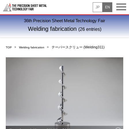
JP
EN
36th Precision Sheet Metal Technology Fair
Welding fabrication
(26 entries)
テーパースクリュー (Welding311)
TOP
Welding fabrication