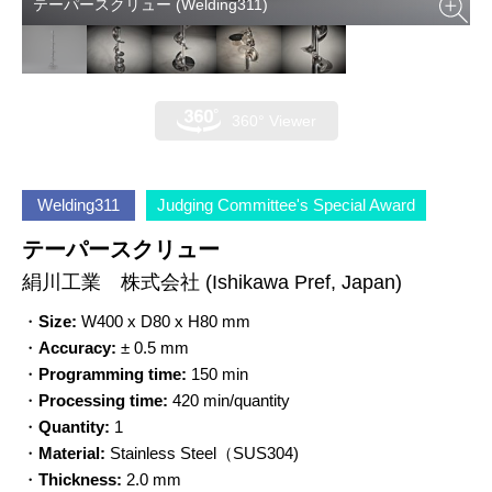
テーパースクリュー (Welding311)
360° Viewer
Welding311
Judging Committee's Special Award
テーパースクリュー
絹川工業 株式会社
(Ishikawa Pref, Japan)
・
Size:
W400 x D80 x H80 mm
・
Accuracy:
± 0.5 mm
・
Programming time:
150 min
・
Processing time:
420 min/quantity
・
Quantity:
1
・
Material:
Stainless Steel（SUS304)
・
Thickness:
2.0 mm