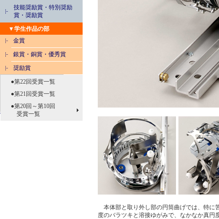
技能奨励賞・特別奨励
賞・奨励賞
▼学生作品の部
金賞
銀賞・銅賞・優秀賞
奨励賞
●第22回受賞一覧
●第21回受賞一覧
●第20回～第10回
受賞一覧
本体部と取り外し部の円筒曲げでは、特に
度のバラツキと溶接ゆがみで、なかなか真円