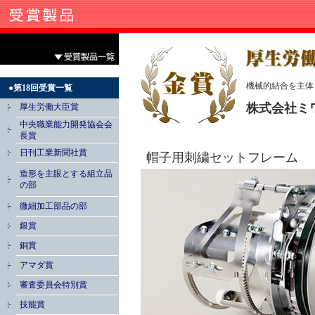
機械的結合を主体
●第18回受賞一覧
株式会社ミ
厚生労働大臣賞
中央職業能力開発協会会
長賞
日刊工業新聞社賞
帽子用刺繍セットフレーム
造形を主眼とする組立品
の部
微細加工部品の部
銀賞
銅賞
アマダ賞
審査委員会特別賞
技能賞