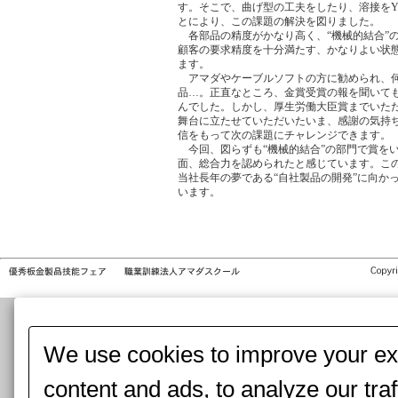
す。そこで、曲げ型の工夫をしたり、溶接をY
とにより、この課題の解決を図りました。
各部品の精度がかなり高く、“機械的結合”
顧客の要求精度を十分満たす、かなりよい状
ます。
アマダやケーブルソフトの方に勧められ、
品…。正直なところ、金賞受賞の報を聞いて
んでした。しかし、厚生労働大臣賞までいた
舞台に立たせていただいたいま、感謝の気持
信をもって次の課題にチャレンジできます。
今回、図らずも“機械的結合”の部門で賞を
面、総合力を認められたと感じています。こ
当社長年の夢である“自社製品の開発”に向か
います。
We use cookies to improve your exp
content and ads, to analyze our tra