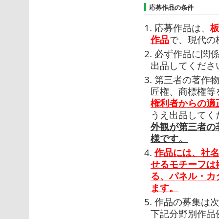
応募作品の条件
1. 応募作品は、
作品
で、現代の
2. 必ず作品に
出品してくださ
3. 第三者の著
匠権、商標権等
権利者からの適
うえ出品してく
外観が第三者の
様です。
4.
作品には、社
せるモチーフは
る、パネル・カ
ます。
5. 作品の募集
下記分野別作品