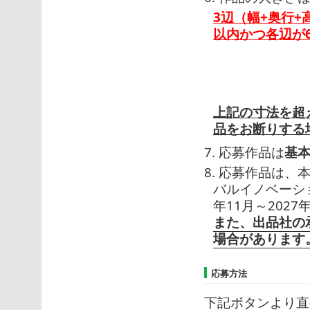
3辺（幅+奥行+
以内かつ各辺が
上記の寸法を超
品をお断りする
7. 応募作品は
基
8. 応募作品は
バルイノベーシ
年11月～2027年
また、出品社の
場合があります
応募方法
下記ボタンより直