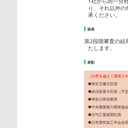
1社から同一分
り、それ以外の
承ください。
発表
第2段階審査の結
たします。
表彰
《分野を越えて審査さ
●厚生労働大臣賞
●経済産業大臣賞（予
●神奈川県知事賞
●中央職業能力開発協
●日刊工業新聞社賞
●日本塑性加工学会会