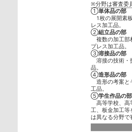
※分野は審査委
①
単体品の部
1枚の展開素板
レス加工品。
②
組立品の部
複数の加工部材
プレス加工品。
③
溶接品の部
溶接の技術・技
品。
④
造形品の部
造形の考案とそ
工品。
⑤
学生作品の部
高等学校、高等
工、板金加工等
は異なる分野で