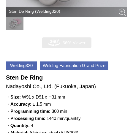
Sten De Ring (Welding320)
360° Viewer
Welding320
Welding Fabrication Grand Prize
Sten De Ring
Nadayoshi Co., Ltd.
(Fukuoka, Japan)
・
Size:
W91 x D91 x H31 mm
・
Accuracy:
± 1.5 mm
・
Programming time:
300 min
・
Processing time:
1440 min/quantity
・
Quantity:
4
・
Material:
Stainless steel (SUS304)