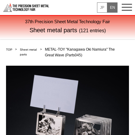
JP
EN
37th Precision Sheet Metal Technology Fair
Sheet metal parts
(121 entries)
METAL-TOY "Kanagawa Oki Namiura" The
TOP
Sheet metal
parts
Great Wave (Parts045)