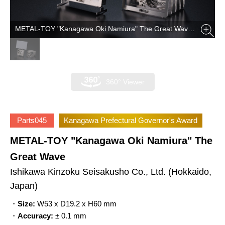
METAL-TOY "Kanagawa Oki Namiura" The Great Wave (Parts045)
360° Viewer
Parts045
Kanagawa Prefectural Governor's Award
METAL-TOY "Kanagawa Oki Namiura" The
Great Wave
Ishikawa Kinzoku Seisakusho Co., Ltd.
(Hokkaido,
Japan)
・
Size:
W53 x D19.2 x H60 mm
・
Accuracy:
± 0.1 mm