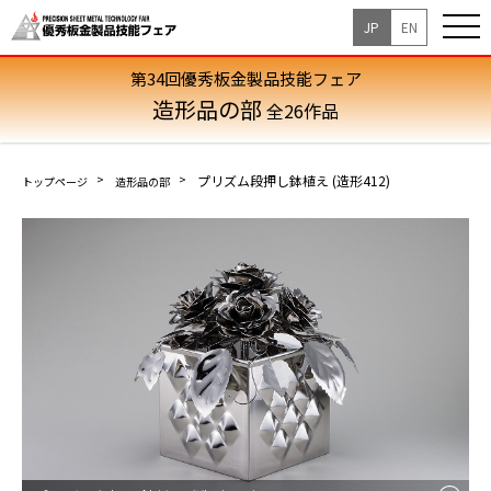
JP
EN
第34回優秀板金製品技能フェア
造形品の部
全26作品
プリズム段押し鉢植え (造形412)
トップページ
造形品の部