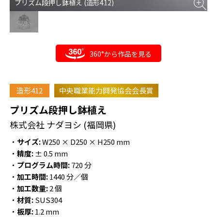
プリズム段押し鉢植え (造形412)
360°から作品を見る
造形412
中央職業能力開発協会会長賞
プリズム段押し鉢植え
株式会社 ナダヨシ
(福岡県)
・
サイズ:
W250 × D250 × H250 mm
・
精度:
± 0.5 mm
・
プログラム時間:
720 分
・
加工時間:
1440 分／個
・
加工数量:
2 個
・
材質:
SUS304
・
板厚:
1.2 mm