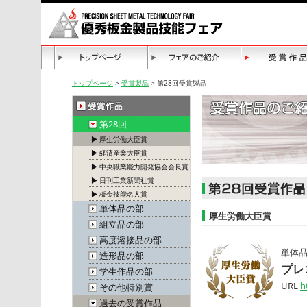
トップページ
>
受賞製品
> 第28回受賞製品
第28回
▶ 厚生労働大臣賞
▶ 経済産業大臣賞
▶ 中央職業能力開発協会会長賞
▶ 日刊工業新聞社賞
▶ 板金技能名人賞
単体品の部
厚生労働大臣賞
組立品の部
高度溶接品の部
単体
造形品の部
プレ
学生作品の部
URL
h
その他特別賞
過去の受賞作品