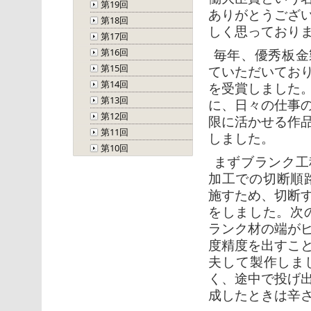
第19回
ありがとうござ
第18回
しく思っており
第17回
第16回
毎年、優秀板金
第15回
ていただいてお
第14回
を受賞しました
第13回
に、日々の仕事
第12回
限に活かせる作
第11回
しました。
第10回
まずブランク工
加工での切断順路
施すため、切断
をしました。次の
ランク材の端が
度精度を出すこ
夫して製作しま
く、途中で投げ
成したときは辛