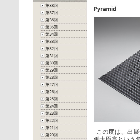
第38回
Pyramid
第37回
第36回
第35回
第34回
第33回
第32回
第31回
第30回
第29回
第28回
第27回
第26回
第25回
第24回
第23回
第22回
第21回
この度は、出展作
第20回
働大臣賞という