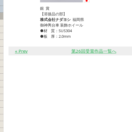
銀 賞
【溶接品の部】
株式会社ナダヨシ
福岡県
御神輿台車 装飾ホイール
●材 質：SUS304
●板 厚：2.0mm
« Prev
第26回受賞作品一覧へ