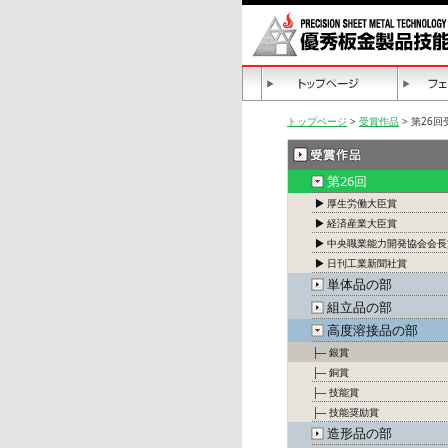
トップページ
>
受賞作品
> 第26
第26回
▶ 厚生労働大臣賞
▶ 経済産業大臣賞
▶ 中央職業能力開発協会会長
▶ 日刊工業新聞社賞
単体品の部
組立品の部
高度溶接品の部
├─ 銀賞
├─ 銅賞
├─ 技能賞
├─ 技能奨励賞
造形品の部