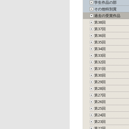
学生作品の部
その他特別賞
過去の受賞作品
第38回
第37回
第36回
第35回
第34回
第33回
第32回
第31回
第30回
第29回
第28回
第27回
第26回
第25回
第24回
第23回
第22回