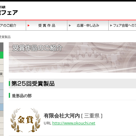
回受賞製品
賞
造形品の部
有限会社大河内
[ 三重県 ]
URL
http://www.okouchi.net