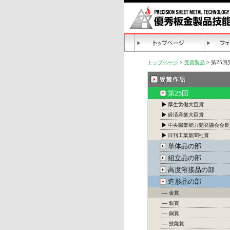
トップページ
>
受賞製品
> 第25
第25回
▶ 厚生労働大臣賞
▶ 経済産業大臣賞
▶ 中央職業能力開発協会会長
▶ 日刊工業新聞社賞
単体品の部
組立品の部
高度溶接品の部
造形品の部
├─ 金賞
├─ 銀賞
├─ 銅賞
├─ 技能賞