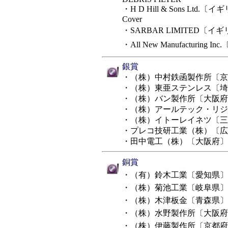
・H D Hill & Sons Ltd.〔イギリ
Cover
・SARBAR LIMITED〔イギリ
・All New Manufacturing 
銀賞
・（株）中村鉄函製作所〔京
・（株）東亜ステンレス〔埼
・（株）バン製作所〔大阪府
・（株）アールテック・リジ
・（株）イトーレイネツ〔三重県〕 
・プレコ技研工業（株）〔広
・田中電工（株）〔大阪府〕
銅賞
・（有）鈴木工業〔愛知県〕
・（株）菊池工業〔岐阜県〕
・（株）木津板金〔青森県〕
・（株）水野製作所〔大阪府
・（株）伊藤製作所〔京都府