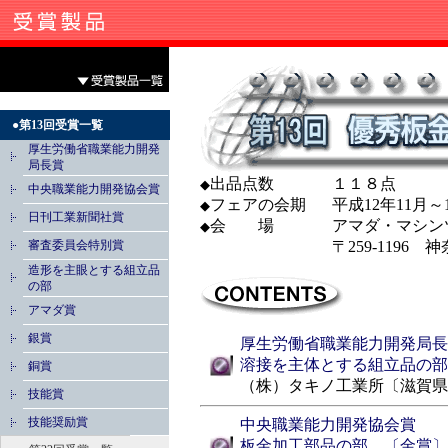
●第13回受賞一覧
厚生労働省職業能力開発
局長賞
出品点数
１１８点
◆
中央職業能力開発協会賞
フェアの会期
平成12年11月～
◆
日刊工業新聞社賞
会 場
アマダ・マシン
◆
審査委員会特別賞
〒259-1196
造形を主眼とする組立品
の部
アマダ賞
銀賞
厚生労働省職業能力開発局長
溶接を主体とする組立品の部
銅賞
（株）タキノ工業所〔滋賀県
技能賞
技能奨励賞
中央職業能力開発協会賞
板金加工部品の部 〔金賞〕