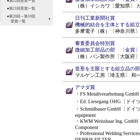
●第22回受賞一覧
（株）イシカワ〔愛知県〕 
●第21回受賞一覧
●第20回～第10回
日刊工業新聞社賞
受賞一覧
機械的結合を主体とする組立
多摩電子（株）〔神奈川県〕
審査委員会特別賞
微細加工部品の部 〔金賞〕
（株）バン製作所〔大阪府〕
造形を主眼とする組立品の部
マルゲン工房〔埼玉県〕 和
アマダ賞
・FS Metallverarbeitung G
・Ed. Liesegang OHG〔ドイツ〕 
・Schmidbauer GmbH〔ドイツ〕 La
equipment
・KWM Weisshaar Ing. GmbH〔
Component
・Professional Welding Ser
DEBRIS FILTER